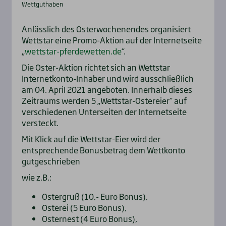
Wettguthaben
Anlässlich des Osterwochenendes organisiert
Wettstar eine Promo-Aktion auf der Internetseite
„
wettstar-pferdewetten.de
“.
Die Oster-Aktion richtet sich an Wettstar
Internetkonto-Inhaber und wird ausschließlich
am 04. April 2021 angeboten. Innerhalb dieses
Zeitraums werden 5 „Wettstar-Ostereier“ auf
verschiedenen Unterseiten der Internetseite
versteckt.
Mit Klick auf die Wettstar-Eier wird der
entsprechende Bonusbetrag dem Wettkonto
gutgeschrieben
wie z.B.:
Ostergruß (10,- Euro Bonus),
Osterei (5 Euro Bonus),
Osternest (4 Euro Bonus),