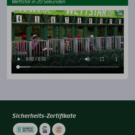
Wett­star in 20 Sekun­den
Sicherheits-Zertifikate