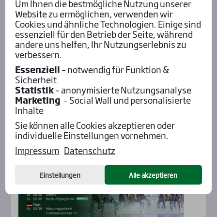
Um Ihnen die bestmögliche Nutzung unserer
Website zu ermöglichen, verwenden wir
Cookies und ähnliche Technologien. Einige sind
essenziell für den Betrieb der Seite, während
andere uns helfen, Ihr Nutzungserlebnis zu
verbessern.
Essenziell
– notwendig für Funktion &
Sicherheit
Aktu­el­les
Statistik
– anonymisierte Nutzungsanalyse
Marketing
– Social Wall und personalisierte
Inhalte
Sie können alle Cookies akzeptieren oder
individuelle Einstellungen vornehmen.
Impressum
Datenschutz
Einstellungen
Alle akzeptieren