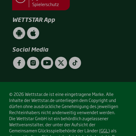
Spielerschutz
WETTSTAR App
WETTSTAR
WETTSTAR
App
App
(Android
(Apple
/
/
Social Media
Google
App
Play)
Store)
Facebook
Instagram
YouTube
Twitter
TikTok
© 2026 Wettstar.de ist eine eingetragene Marke. Alle
Inhalte der Wettstar.de unterliegen dem Copyright und
dürfen ohne ausdrückliche Genehmigung des jeweiligen
Rechteinhabers nicht anderweitig verwendet werden.
Die Wettstar GmbH ist ein behördlich zugelassener
Wettveranstalter, der unter der Aufsicht der
Gemeinsamen Glücksspielbehörde der Länder (
GGL
) als