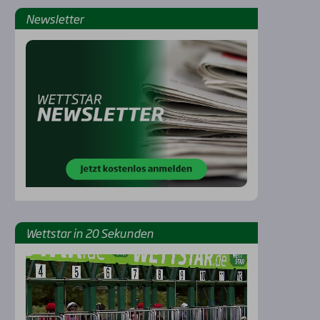
News­let­ter
Rennbahnen
Wett­star in 20 Sekun­den