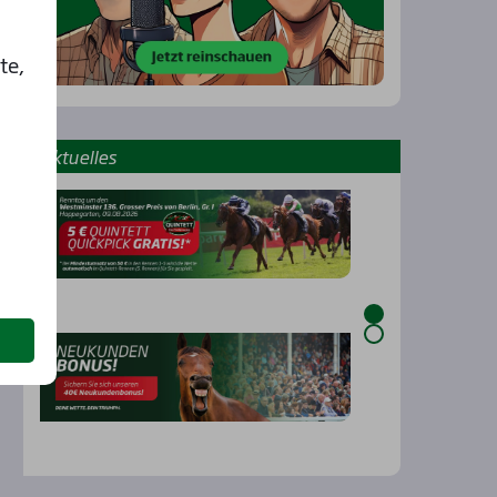
te,
Aktu­el­les