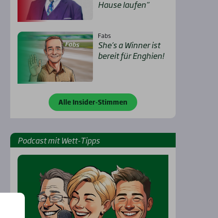
Hau­se lau­fen“
Fabs
She’s a Win­ner ist
bereit für Eng­hien!
Alle Insider-Stimmen
Pod­cast mit Wett-Tipps