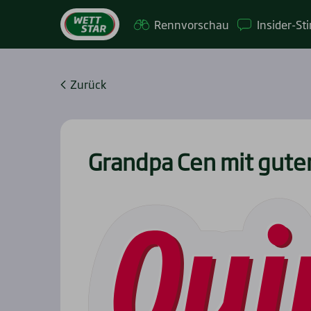
Renn­vor­schau
Insi­­der-St
Zurück
Grand­pa Cen mit gute