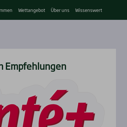
im­­men
Wett­an­ge­bot
Über uns
Wis­sens­wert
n Emp­feh­lun­gen