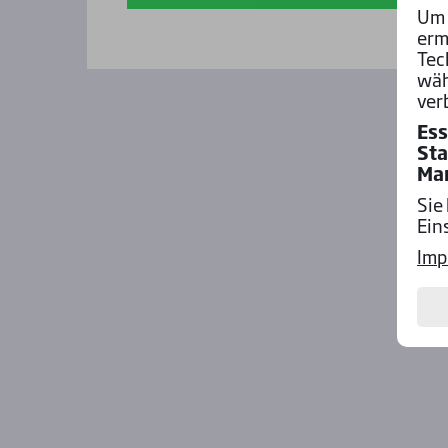
Um 
erm
Tec
wäh
ver
Ess
Sta
Ma
Sie
Ein
Imp