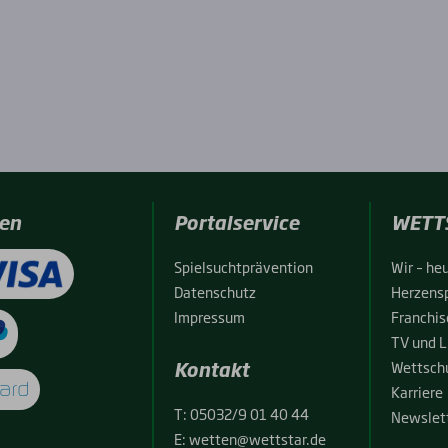
en
Portalservice
WETT
Spiel­sucht­prä­ven­ti­on
Wir – heu
Daten­schutz
Her­zens­
Impres­sum
Fran­chise
TV und L
Kontakt
Wett­schu
Kar­rie­re
T:
05032/9 01 40 44
News­let­
E:
wetten@wettstar.de