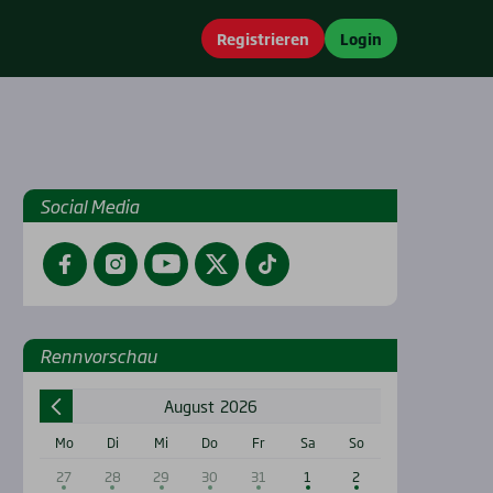
Registrieren
Login
Social Media
Facebook
Instagram
YouTube
Twitter
TikTok
Renn­vor­schau
August
2026
Mo
Di
Mi
Do
Fr
Sa
So
27
28
29
30
31
1
2