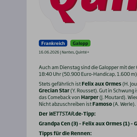
Frankreich
Galopp
16.06.2026 | Nantes, Quinté+
Auch am Dienstag sind die Galopper mit der
18:40 Uhr (50.900 Euro-Handicap, 1.600 m)
Stets gefährlich ist
Felix aux Ormes
(H. Jo
Grecian Star
(Y. Rousset). Gut in Schwung 
das Comeback von
Harper
(J. Moutard). Wi
Nicht abzuschreiben ist
Famoso
(A. Werle).
Der
WETTSTAR
.de-Tipp:
Grandpa Cen (3) – Felix aux Ormes (1) – Gr
Tipps für die Rennen: