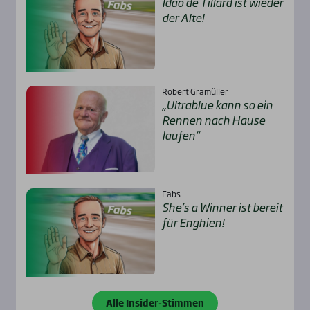
Idao de Til­lard ist wie­der
der Alte!
Robert Gramüller
„Ultra­b­lue kann so ein
Ren­nen nach Hau­se
lau­fen“
Fabs
She’s a Win­ner ist bereit
für Eng­hien!
Alle Insider-Stimmen