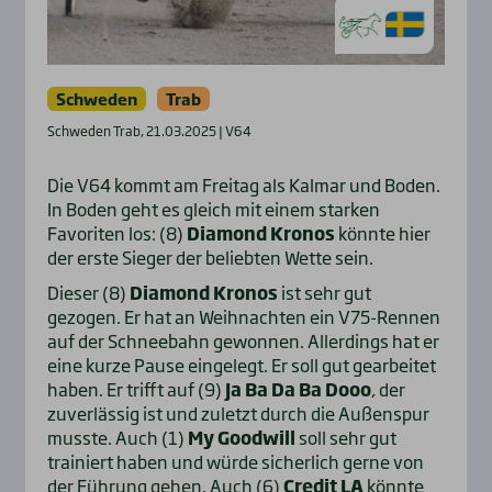
Schweden
Trab
Schweden Trab, 21.03.2025 | V64
Die V64 kommt am Freitag als Kalmar und Boden.
In Boden geht es gleich mit einem starken
Favoriten los: (8)
Diamond Kronos
könnte hier
der erste Sieger der beliebten Wette sein.
Dieser (8)
Diamond Kronos
ist sehr gut
gezogen. Er hat an Weihnachten ein V75-Rennen
auf der Schneebahn gewonnen. Allerdings hat er
eine kurze Pause eingelegt. Er soll gut gearbeitet
haben. Er trifft auf (9)
Ja Ba Da Ba Dooo
, der
zuverlässig ist und zuletzt durch die Außenspur
musste. Auch (1)
My Goodwill
soll sehr gut
trainiert haben und würde sicherlich gerne von
der Führung gehen. Auch (6)
Credit LA
könnte