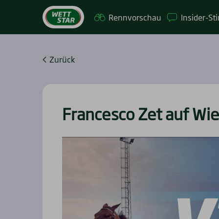
Renn­vor­schau
Insi­­der-St
Zurück
Fran­ces­co Zet auf Wie