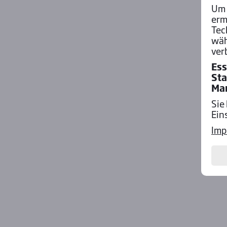
Um 
erm
Tec
wäh
ver
Ess
Sta
Ma
Sie
Ein
Imp