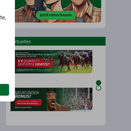
te,
Aktu­el­les