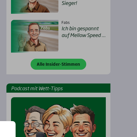
Sie­ger!
Fabs
Ich bin gespannt
auf Mel­low Speed …
Alle Insider-Stimmen
Pod­cast mit Wett-Tipps