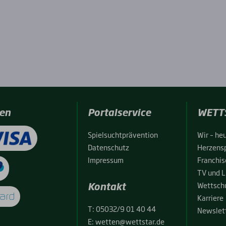
en
Portalservice
WETT
Spiel­sucht­prä­ven­ti­on
Wir – heu
Daten­schutz
Her­zens­
Impres­sum
Fran­chise
TV und L
Kontakt
Wett­schu
Kar­rie­re
T:
05032/9 01 40 44
News­let­
E:
wetten@wettstar.de