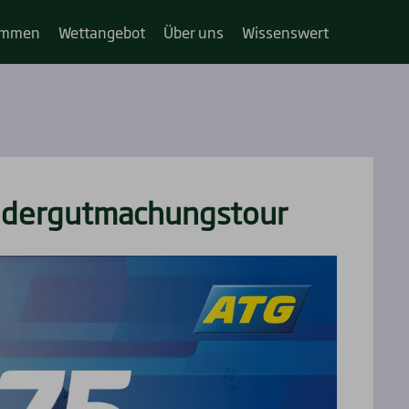
im­­men
Wett­an­ge­bot
Über uns
Wis­sens­wert
­der­gut­ma­chungs­tour