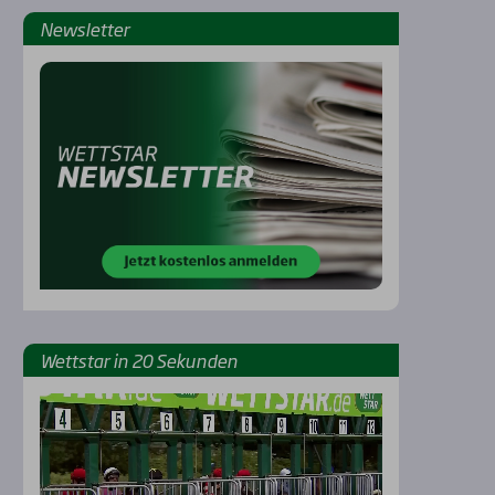
News­let­ter
Rennbahnen
Wett­star in 20 Sekun­den