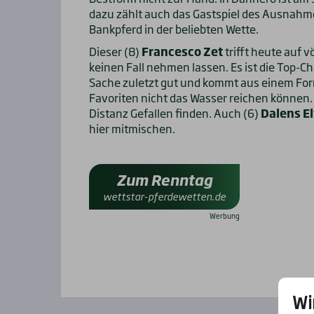
dazu zählt auch das Gastspiel des Ausnahme
Bankpferd in der beliebten Wette.
Dieser (8)
Francesco Zet
trifft heute auf v
keinen Fall nehmen lassen. Es ist die Top-C
Sache zuletzt gut und kommt aus einem Form
Favoriten nicht das Wasser reichen können.
Distanz Gefallen finden. Auch (6)
Dalens El
hier mitmischen.
Zum Renntag
wettstar-pferdewetten.de
Wi