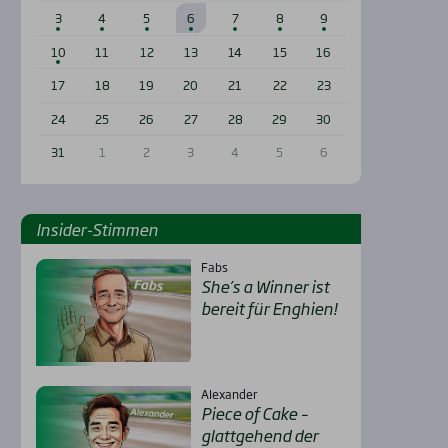
3
4
5
6
7
8
9
10
11
12
13
14
15
16
17
18
19
20
21
22
23
24
25
26
27
28
29
30
31
1
2
3
4
5
6
Insi­der-Stim­men
Fabs
She’s a Win­ner ist
bereit für Eng­hien!
Alexander
Pie­ce of Cake –
glatt­ge­hend der