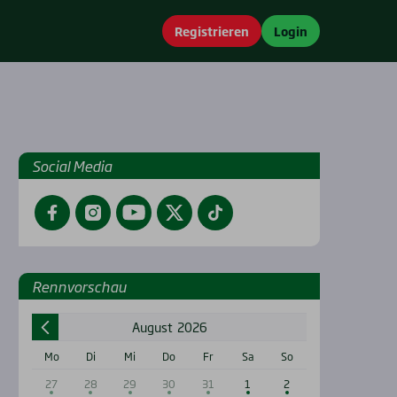
Registrieren
Login
Social Media
Facebook
Instagram
YouTube
Twitter
TikTok
Renn­vor­schau
August
2026
Mo
Di
Mi
Do
Fr
Sa
So
27
28
29
30
31
1
2