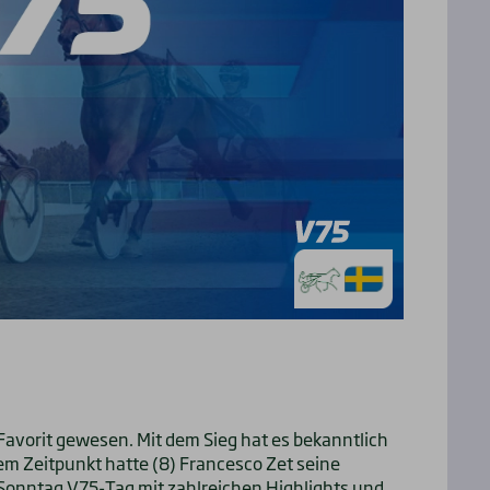
r Favorit gewesen. Mit dem Sieg hat es bekanntlich
em Zeitpunkt hatte (8) Francesco Zet seine
 Sonntag V75-Tag mit zahlreichen Highlights und