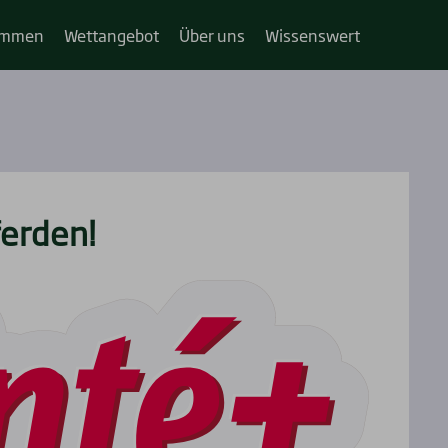
im­­men
Wett­an­ge­bot
Über uns
Wis­sens­wert
er­den!