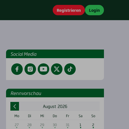
Registrieren
Login
Social Media
Facebook
Instagram
YouTube
Twitter
TikTok
Renn­vor­schau
August
2026
Mo
Di
Mi
Do
Fr
Sa
So
27
28
29
30
31
1
2