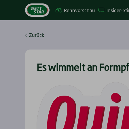
Renn­vor­schau
Insi­­der-St
Zurück
Es wim­melt an Form­pf