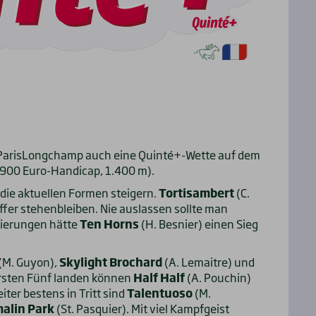
n ParisLongchamp auch eine Quinté+-Wette auf dem
900 Euro-Handicap, 1.400 m).
 die aktuellen Formen steigern.
Tortisambert
(C.
fer stehenbleiben. Nie auslassen sollte man
tzierungen hätte
Ten Horns
(H. Besnier) einen Sieg
(M. Guyon),
Skylight Brochard
(A. Lemaitre) und
ersten Fünf landen können
Half Half
(A. Pouchin)
iter bestens in Tritt sind
Talentuoso
(M.
alin Park
(St. Pasquier). Mit viel Kampfgeist