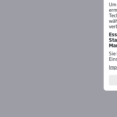
Um 
erm
Tec
wäh
ver
Ess
Sta
Ma
Sie
Ein
Imp