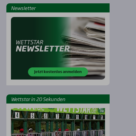
News­let­ter
Rennbahnen
Wett­star in 20 Sekun­den