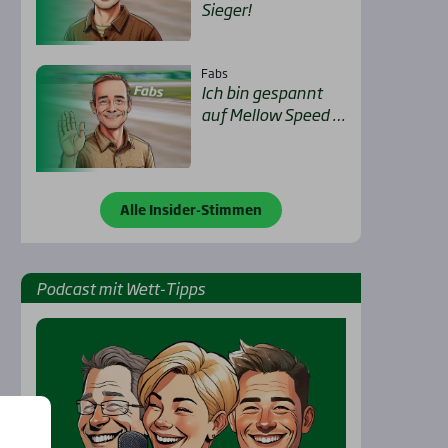
Sie­ger!
Fabs
Ich bin gespannt
auf Mel­low Speed …
Alle Insider-Stimmen
Pod­cast mit Wett-Tipps