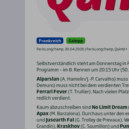
Frankreich
Galopp
ParisLongchamp, 30.04.2026 | ParisLongchamp, Quinté+
Selbstverständlich steht am Donnerstag i
Programm – im 8. Rennen um 20:15 Uhr (50.
Alparslan
(A. Hamelin/J.-P. Carvalho) muss
Demuro) muss nicht bei dem verdienten Tref
Ferrari Fever
(T. Trullier). Nach vielen Pla
redlich verdient.
Kaum abzuschreiben sind
No Limit Dream
Apax
(M. Barzalona). Durchaus unter den 
und
Jusearth Fal
(G. Trolley de Prevaux). We
Grandin),
Kraskhov
(C. Soumillon) und
Pum