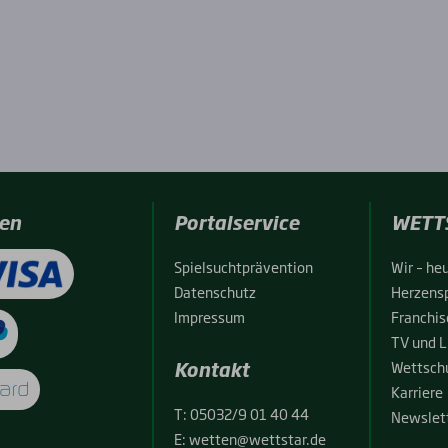
en
Portalservice
WETT
Spiel­sucht­prä­ven­ti­on
Wir – heu
Daten­schutz
Her­zens­
Impres­sum
Fran­chise
TV und L
Kontakt
Wett­schu
Kar­rie­re
T:
05032/9 01 40 44
News­let­
E:
wetten@wettstar.de