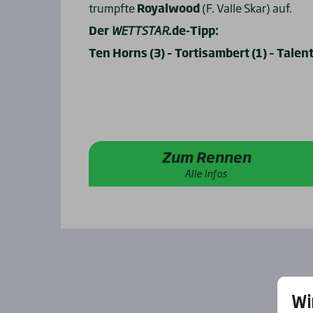
trumpfte
Royalwood
(F. Valle Skar) auf.
Der
WETTSTAR
.de-Tipp:
Ten Horns (3) – Tortisambert (1) – Talen
Zum Rennen
Alle Infos
Wi