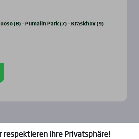
tuoso (8) – Pumalin Park (7) – Kraskhov (9)
r respektieren Ihre Privatsphäre!