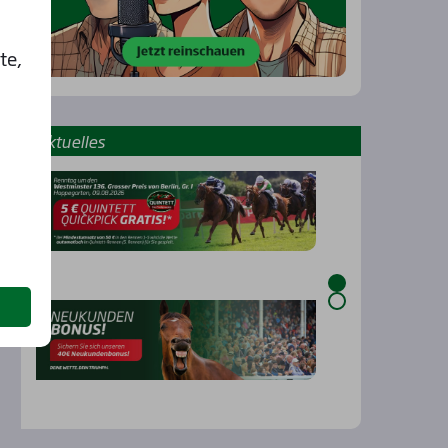
te,
Aktu­el­les