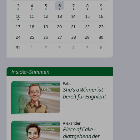
3
4
5
6
7
8
9
10
11
12
13
14
15
16
17
18
19
20
21
22
23
24
25
26
27
28
29
30
31
1
2
3
4
5
6
Insi­der-Stim­men
Fabs
She’s a Win­ner ist
bereit für Eng­hien!
Alexander
Pie­ce of Cake –
glatt­ge­hend der