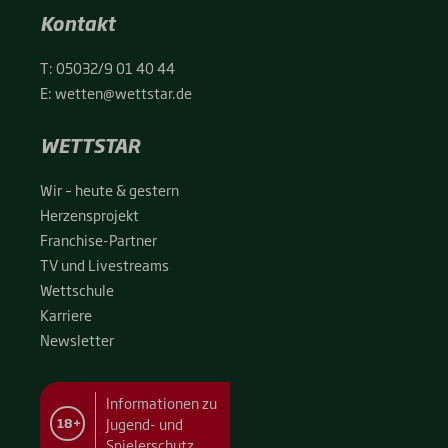
Kontakt
T:
05032/9 01 40 44
E:
wetten@wettstar.de
WETTSTAR
Wir – heu­te & ges­tern
Her­zens­pro­jekt
Fran­chise-Par­t­­ner
TV und Live­streams
Wett­schu­le
Kar­rie­re
News­let­ter
Informationen zu
Jugend- und
18+
Spielerschutz