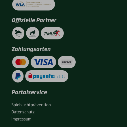
Offizielle Partner
Zahlungsarten
Portalservice
Spiel­sucht­prä­ven­ti­on
Daten­schutz
Impres­sum