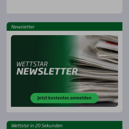
News­let­ter
Rennbahnen
Wett­star in 20 Sekun­den