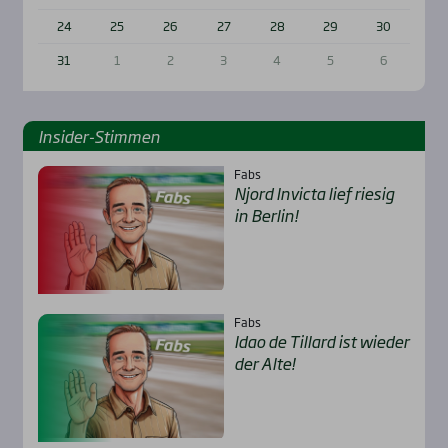
24
25
26
27
28
29
30
31
1
2
3
4
5
6
Insi­der-Stim­men
Fabs
Njord Invic­ta lief rie­sig
in Ber­lin!
Fabs
Idao de Til­lard ist wie­der
der Alte!