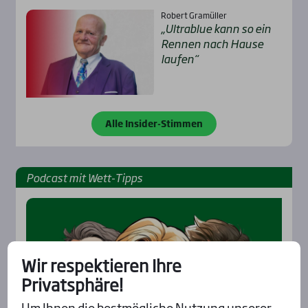
Robert Gramüller
„Ultra­b­lue kann so ein
Ren­nen nach Hau­se
lau­fen“
Alle Insider-Stimmen
Pod­cast mit Wett-Tipps
Wir respektieren Ihre
Privatsphäre!
Um Ihnen die bestmögliche Nutzung unserer