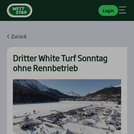
Login
Zurück
Drit­ter White Turf Sonn­tag
ohne Renn­be­trieb