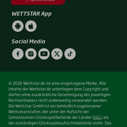
WETTSTAR App
WETTSTAR
WETTSTAR
App
App
(Android
(Apple
/
/
Social Media
Google
App
Play)
Store)
Facebook
Instagram
YouTube
Twitter
TikTok
© 2026 Wettstar.de ist eine eingetragene Marke. Alle
Inhalte der Wettstar.de unterliegen dem Copyright und
dürfen ohne ausdrückliche Genehmigung des jeweiligen
Rechteinhabers nicht anderweitig verwendet werden.
Die Wettstar GmbH ist ein behördlich zugelassener
Wettveranstalter, der unter der Aufsicht der
Gemeinsamen Glücksspielbehörde der Länder (
GGL
) als
der zuständigen Glücksspielaufsichtsbehörde steht. Das