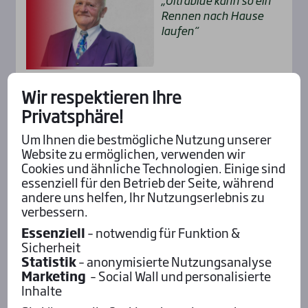
Ren­nen nach Hau­se
lau­fen“
Wir respektieren Ihre
Alle Insider-Stimmen
Privatsphäre!
Um Ihnen die bestmögliche Nutzung unserer
Pod­cast mit Wett-Tipps
Website zu ermöglichen, verwenden wir
Cookies und ähnliche Technologien. Einige sind
essenziell für den Betrieb der Seite, während
andere uns helfen, Ihr Nutzungserlebnis zu
verbessern.
Essenziell
– notwendig für Funktion &
Sicherheit
Statistik
– anonymisierte Nutzungsanalyse
Marketing
– Social Wall und personalisierte
Inhalte