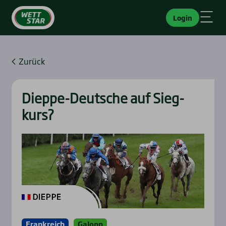
Login
Zurück
Diep­pe-Deut­sche auf Sieg­
kurs?
Frankreich
Galopp