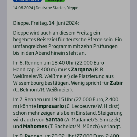
14.06.2024 | Deutsche Starter, Dieppe
Dieppe, Freitag, 14. Juni 2024:
Dieppe wird auch an diesem Freitag ein
begehrtes Reiseziel für deutsche Pferde sein. Ein
umfangreiches Programm mit zehn Prüfungen
bis in den Abend hinein steht an.
Im 6. Rennen um 18:40 Uhr (22.000 Euro-
Handicap, 2.400 m) muss
Zarqana
(R. R.
Weißmeier/R. Weißmeier) die Platzierung aus
Wissembourg bestätigen. Wenig spricht für
Zabir
(C. Belmont/R. Weißmeier).
Im 7. Rennen um 19:15 Uhr (27.000 Euro, 2.400
m) könnte
Impresario
(C. Lecoeuvre/W. Hickst)
schon mehr zeigen als beim Einstand. Steigerung
wird auch von
Santao
(A. Madamet/S. Smrczek)
und
Mahomes
(T. Bachelot/M. Münch) verlangt.
Im 9. Rennen um 20:32 Uhr (27.000 Euro, 2.400