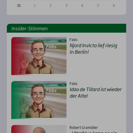
31
1
2
3
4
5
6
Insi­der-Stim­men
Fabs
Njord Invic­ta lief rie­sig
in Ber­lin!
Fabs
Idao de Til­lard ist wie­der
der Alte!
Robert Gramüller
„Ultra­b­lue kann so ein