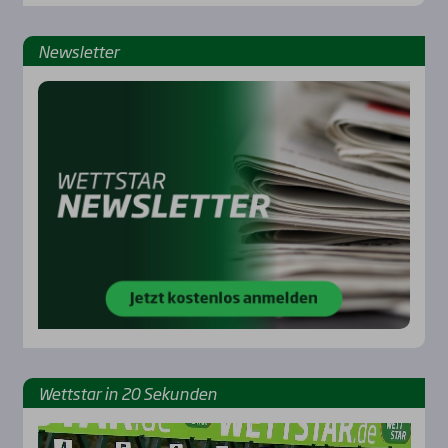
News­let­ter
Rennbahnen
Wett­star in 20 Sekun­den