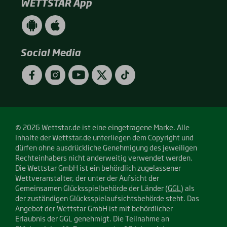
WETTSTAR App
WETTSTAR
WETTSTAR
App
App
(Android
(Apple
/
/
Social Media
Google
App
Play)
Store)
Facebook
Instagram
YouTube
Twitter
TikTok
© 2026 Wettstar.de ist eine eingetragene Marke. Alle
Inhalte der Wettstar.de unterliegen dem Copyright und
dürfen ohne ausdrückliche Genehmigung des jeweiligen
Rechteinhabers nicht anderweitig verwendet werden.
Die Wettstar GmbH ist ein behördlich zugelassener
Wettveranstalter, der unter der Aufsicht der
Gemeinsamen Glücksspielbehörde der Länder (
GGL
) als
der zuständigen Glücksspielaufsichtsbehörde steht. Das
Angebot der Wettstar GmbH ist mit behördlicher
Erlaubnis der GGL genehmigt. Die Teilnahme an