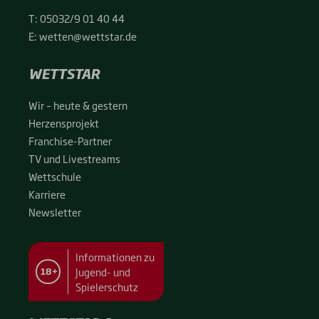
T:
05032/9 01 40 44
E:
wetten@wettstar.de
WETTSTAR
Wir – heu­te & ges­tern
Her­zens­pro­jekt
Fran­chise-Par­t­­ner
TV und Live­streams
Wett­schu­le
Kar­rie­re
News­let­ter
Informationen zu
Jugend- und
18+
Spielerschutz