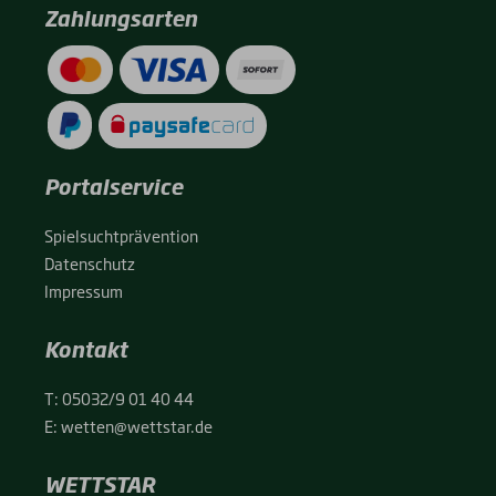
Zahlungsarten
Portalservice
Spiel­sucht­prä­ven­ti­on
Daten­schutz
Impres­sum
Kontakt
T:
05032/9 01 40 44
E:
wetten@wettstar.de
WETTSTAR