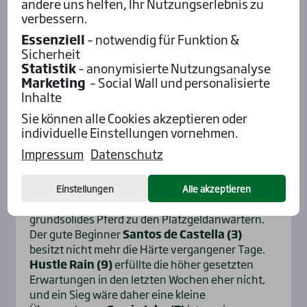
andere uns helfen, Ihr Nutzungserlebnis zu
sogar mit seinem Trainer Daniel Reden eine hoch
verbessern.
dotierte Prüfung. Der Amerikaner kann hier mit
der äußersten Nummer nicht zufrieden sein, er
Essenziell
– notwendig für Funktion &
Sicherheit
wird unterwegs wohl harte Arbeit verrichten
Statistik
– anonymisierte Nutzungsanalyse
müssten. Gut in der Partie steht
Hades de
Marketing
– Social Wall und personalisierte
Vandel (4)
, der zuletzt aus der Todesspur auf
Inhalte
einen starken Piloten traf und dann in der Distanz
über den längeren Weg zurückstecken musste.
Sie können alle Cookies akzeptieren oder
Cash Bank Bigi (1)
sorgte beim vorletzten Start
individuelle Einstellungen vornehmen.
gegen einen schwächelnden Francesco Zet für
Impressum
Datenschutz
einen Paukenschlag und unterstrich mit seinem
dritten Platz danach seinen Aufwärtstrend.
Crepe Match (2)
kommt aus leichteren
Einstellungen
Alle akzeptieren
Prüfungen aus Finnland, und er zählt als
grundsolides Pferd zu den Platzgeldanwärtern.
Der gute Beginner
Santos de Castella (3)
besitzt nicht mehr die Härte vergangener Tage.
Hustle Rain (9)
erfüllte die höher gesetzten
Erwartungen in den letzten Wochen eher nicht,
und ein Sieg wäre daher eine kleine