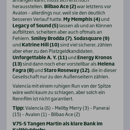
herausstellen.
Bilbao Ace (2)
war letztens vor
Avalon – allerdings nur, weil sie den deutlich
besseren Verlauf hatte.
My Memphis (4)
und
Legacy of Sound (5)
lassen ab und an Können
aufblitzen, scheitern aber auch oftmals an
Fehlern.
Smiley Brodda (7)
,
Sodasquare (9)
und
Katrine Hill (10)
sind viel sicherer, zählen
aber eher zu den Platzgeldkandidaten.
Unforgettable A. Y. (11)
und
Energy Kronos
(13)
sind dann noch eher vorstellbar als
Helena
Fagra (8)
und
Staro Roseway (12)
, die in dieser
Gesellschaft nur zu den Außenseitern zählen.
Valencia mit einem ruhigen Run von der Spitze
wäre wohl kaum zu schlagen, aber solch ein
Rennfilm ist nicht garantiert.
Tipp:
Valencia (6) – Mellby Merry (3) – Panerai
(15) – Avalon (1) – Bilbao Ace (2)
V75-5 Tangen Martin als klare Bank im
Kaltblutderby