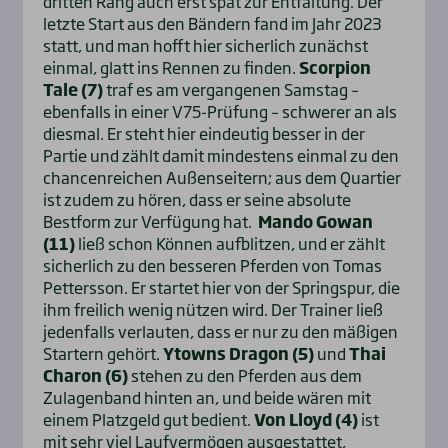
dritten Rang auch erst spät zur Entfaltung. Der
letzte Start aus den Bändern fand im Jahr 2023
statt, und man hofft hier sicherlich zunächst
einmal, glatt ins Rennen zu finden.
Scorpion
Tale (7)
traf es am vergangenen Samstag –
ebenfalls in einer V75-Prüfung – schwerer an als
diesmal. Er steht hier eindeutig besser in der
Partie und zählt damit mindestens einmal zu den
chancenreichen Außenseitern; aus dem Quartier
ist zudem zu hören, dass er seine absolute
Bestform zur Verfügung hat.
Mando Gowan
(11)
ließ schon Können aufblitzen, und er zählt
sicherlich zu den besseren Pferden von Tomas
Pettersson. Er startet hier von der Springspur, die
ihm freilich wenig nützen wird. Der Trainer ließ
jedenfalls verlauten, dass er nur zu den mäßigen
Startern gehört.
Ytowns Dragon (5)
und
Thai
Charon (6)
stehen zu den Pferden aus dem
Zulagenband hinten an, und beide wären mit
einem Platzgeld gut bedient.
Von Lloyd (4)
ist
mit sehr viel Laufvermögen ausgestattet,