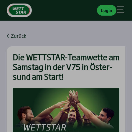
Login
Zurück
Die WETT­STAR-Team­wet­te am
Sams­tag in der V75 in Öster­
sund am Start!