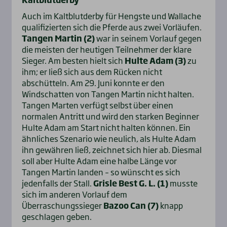
Auch im Kaltblutderby für Hengste und Wallache
qualifizierten sich die Pferde aus zwei Vorläufen.
Tangen Martin (2)
war in seinem Vorlauf gegen
die meisten der heutigen Teilnehmer der klare
Sieger. Am besten hielt sich
Hulte Adam (3)
zu
ihm; er ließ sich aus dem Rücken nicht
abschütteln. Am 29. Juni konnte er den
Windschatten von Tangen Martin nicht halten.
Tangen Marten verfügt selbst über einen
normalen Antritt und wird den starken Beginner
Hulte Adam am Start nicht halten können. Ein
ähnliches Szenario wie neulich, als Hulte Adam
ihn gewähren ließ, zeichnet sich hier ab. Diesmal
soll aber Hulte Adam eine halbe Länge vor
Tangen Martin landen – so wünscht es sich
jedenfalls der Stall.
Grisle Best G. L. (1)
musste
sich im anderen Vorlauf dem
Überraschungssieger
Bazoo Can (7)
knapp
geschlagen geben.