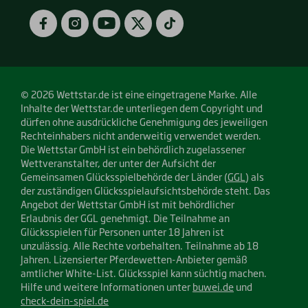
Google
App
Play)
Store)
Facebook
Instagram
YouTube
Twitter
TikTok
© 2026 Wettstar.de ist eine eingetragene Marke. Alle
Inhalte der Wettstar.de unterliegen dem Copyright und
dürfen ohne ausdrückliche Genehmigung des jeweiligen
Rechteinhabers nicht anderweitig verwendet werden.
Die Wettstar GmbH ist ein behördlich zugelassener
Wettveranstalter, der unter der Aufsicht der
Gemeinsamen Glücksspielbehörde der Länder (
GGL
) als
der zuständigen Glücksspielaufsichtsbehörde steht. Das
Angebot der Wettstar GmbH ist mit behördlicher
Erlaubnis der GGL genehmigt. Die Teilnahme an
Glücksspielen für Personen unter 18 Jahren ist
unzulässig. Alle Rechte vorbehalten. Teilnahme ab 18
Jahren. Lizensierter Pferdewetten-Anbieter gemäß
amtlicher White-List. Glücksspiel kann süchtig machen.
Hilfe und weitere Informationen unter
buwei.de
und
check-dein-spiel.de