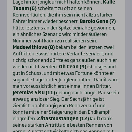
Lage hinter Jongleur nicht halten können.
Kalle
Taxam (6)
scheitert zu oft an seinen
Rennverläufen, die ihm sein nicht allzu starker
Fahrer immer wieder beschert.
Barolo Gene (7)
hätte letztens an der Spitze beinahe gewonnen;
ein ähnliches Szenario wird mit der äußeren
Nummer wohl kaum zu realisieren sein.
Madewithlove (8)
bekam bei den letzten zwei
Auftritten etwas härtere Verläufe serviert, und
richtig schonend dürfte es ganz außen auch hier
wieder nicht werden.
Oh Cean (9)
ist insgesamt
gut in Schuss, und mit etwas Fortune könnte er
sogar die Lage hinter Jongleur halten. Damit wäre
man voraussichtlich erst einmal innen Dritter.
Jeremias Sisu (11)
gelang nach langer Pause ein
etwas glanzloser Sieg. Der Sechsjährige ist
ziemlich unabhängig vom Rennverlauf und
könnte mit einer Steigerung in den Endkampf
eingreifen.
Zätasmustangen (12)
läuft dank
seines starken Antritts die besten Rennen von
vorne. Zuletzt entwickelte sich das Rennen mit