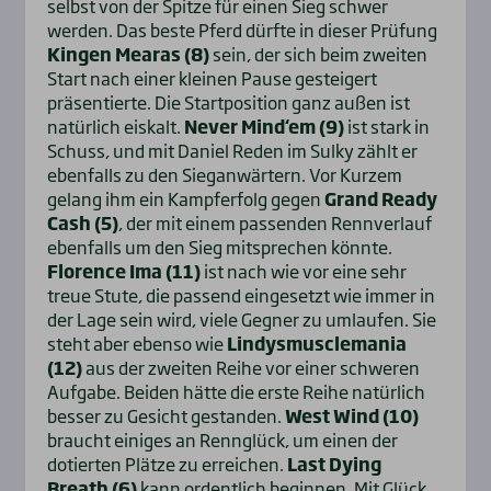
selbst von der Spitze für einen Sieg schwer
werden. Das beste Pferd dürfte in dieser Prüfung
Kingen Mearas (8)
sein, der sich beim zweiten
Start nach einer kleinen Pause gesteigert
präsentierte. Die Startposition ganz außen ist
natürlich eiskalt.
Never Mind‘em (9)
ist stark in
Schuss, und mit Daniel Reden im Sulky zählt er
ebenfalls zu den Sieganwärtern. Vor Kurzem
gelang ihm ein Kampferfolg gegen
Grand Ready
Cash (5)
, der mit einem passenden Rennverlauf
ebenfalls um den Sieg mitsprechen könnte.
Florence Ima (11)
ist nach wie vor eine sehr
treue Stute, die passend eingesetzt wie immer in
der Lage sein wird, viele Gegner zu umlaufen. Sie
steht aber ebenso wie
Lindysmusclemania
(12)
aus der zweiten Reihe vor einer schweren
Aufgabe. Beiden hätte die erste Reihe natürlich
besser zu Gesicht gestanden.
West Wind (10)
braucht einiges an Rennglück, um einen der
dotierten Plätze zu erreichen.
Last Dying
Breath (6)
kann ordentlich beginnen. Mit Glück