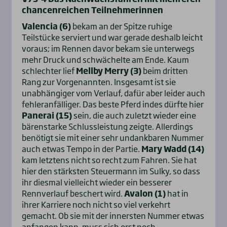
chancenreichen Teilnehmerinnen
Valencia (6)
bekam an der Spitze ruhige
Teilstücke serviert und war gerade deshalb leicht
voraus; im Rennen davor bekam sie unterwegs
mehr Druck und schwächelte am Ende. Kaum
schlechter lief
Mellby Merry (3)
beim dritten
Rang zur Vorgenannten. Insgesamt ist sie
unabhängiger vom Verlauf, dafür aber leider auch
fehleranfälliger. Das beste Pferd indes dürfte hier
Panerai (15)
sein, die auch zuletzt wieder eine
bärenstarke Schlussleistung zeigte. Allerdings
benötigt sie mit einer sehr undankbaren Nummer
auch etwas Tempo in der Partie.
Mary Wadd (14)
kam letztens nicht so recht zum Fahren. Sie hat
hier den stärksten Steuermann im Sulky, so dass
ihr diesmal vielleicht wieder ein besserer
Rennverlauf beschert wird.
Avalon (1)
hat in
ihrer Karriere noch nicht so viel verkehrt
gemacht. Ob sie mit der innersten Nummer etwas
anfangen kann, muss sich erst noch