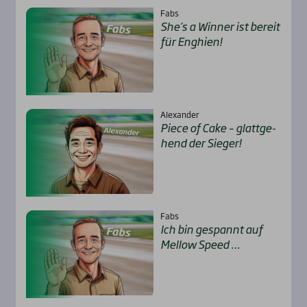
Fabs
She’s a Win­ner ist bereit
für Eng­hien!
Alexander
Pie­ce of Cake – glatt­ge­
hend der Sie­ger!
Fabs
Ich bin gespannt auf
Mel­low Speed …