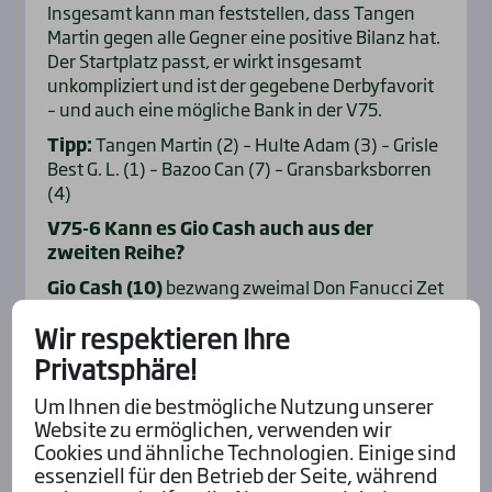
Insgesamt kann man feststellen, dass Tangen
Martin gegen alle Gegner eine positive Bilanz hat.
Der Startplatz passt, er wirkt insgesamt
unkompliziert und ist der gegebene Derbyfavorit
– und auch eine mögliche Bank in der V75.
Tipp:
Tangen Martin (2) – Hulte Adam (3) – Grisle
Best G. L. (1) – Bazoo Can (7) – Gransbarksborren
(4)
V75-6 Kann es Gio Cash auch aus der
zweiten Reihe?
Gio Cash (10)
bezwang zweimal Don Fanucci Zet
von der Spitze in großartiger Manier. Hier muss
Wir respektieren Ihre
der Holländer nun aus der zweiten Reihe ran und
muss die Aufgabe ähnlich wie im Bild-Pokal 2024
Privatsphäre!
aus dem Feld heraus lösen. Schützenhilfe kann er
Um Ihnen die bestmögliche Nutzung unserer
vielleicht von seinem Stallgefährten
Mellby
Website zu ermöglichen, verwenden wir
Joker (6)
erhoffen, der mit seinem guten Antritt
Cookies und ähnliche Technologien. Einige sind
die Gegner vielleicht nicht an die Spitze kommen
essenziell für den Betrieb der Seite, während
lässt.
Double Deceiver (8)
gewann in Finnland