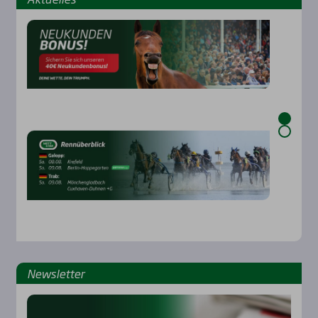
News­let­ter
Rennbahnen