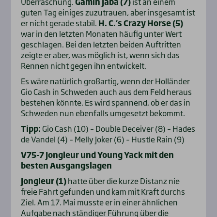
Überraschung.
Gamin Jaba (7
)
ist an einem
guten Tag einiges zuzutrauen, aber insgesamt ist
er nicht gerade stabil.
H. C.‘s Crazy Horse (5)
war in den letzten Monaten häufig unter Wert
geschlagen. Bei den letzten beiden Auftritten
zeigte er aber, was möglich ist, wenn sich das
Rennen nicht gegen ihn entwickelt.
Es wäre natürlich großartig, wenn der Holländer
Gio Cash in Schweden auch aus dem Feld heraus
bestehen könnte. Es wird spannend, ob er das in
Schweden nun ebenfalls umgesetzt bekommt.
Tipp:
Gio Cash (10) – Double Deceiver (8) – Hades
de Vandel (4) – Melly Joker (6) – Hustle Rain (9)
V75-7 Jongleur und Young Yack mit den
besten Ausgangslagen
Jongleur (1)
hatte über die kurze Distanz nie
freie Fahrt gefunden und kam mit Kraft durchs
Ziel. Am 17. Mai musste er in einer ähnlichen
Aufgabe nach ständiger Führung über die