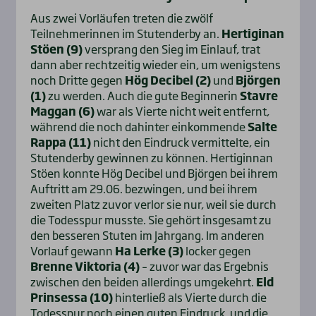
Aus zwei Vorläufen treten die zwölf
Teilnehmerinnen im Stutenderby an.
Hertiginan
Stöen (9)
versprang den Sieg im Einlauf, trat
dann aber rechtzeitig wieder ein, um wenigstens
noch Dritte gegen
Hög Decibel (2)
und
Björgen
(1)
zu werden. Auch die gute Beginnerin
Stavre
Maggan (6)
war als Vierte nicht weit entfernt,
während die noch dahinter einkommende
Salte
Rappa (11)
nicht den Eindruck vermittelte, ein
Stutenderby gewinnen zu können. Hertiginnan
Stöen konnte Hög Decibel und Björgen bei ihrem
Auftritt am 29.06. bezwingen, und bei ihrem
zweiten Platz zuvor verlor sie nur, weil sie durch
die Todesspur musste. Sie gehört insgesamt zu
den besseren Stuten im Jahrgang. Im anderen
Vorlauf gewann
Ha Lerke (3)
locker gegen
Brenne Viktoria (4)
– zuvor war das Ergebnis
zwischen den beiden allerdings umgekehrt.
Eld
Prinsessa (10)
hinterließ als Vierte durch die
Todesspur noch einen guten Eindruck, und die