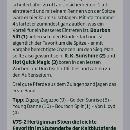
scheitert aber zu oft an Unsicherheiten. Glatt
eintretend und mit einem Rennen von der Spitze
wäre er hier kaum zu schlagen. Mit Startnummer
4 startet er zumindest ganz außen, was ein
Vorteil für ein besseres Eintreten ist.
Bourbon
Slit (1)
beherrscht den Bänderstart und ist
eigentlich der Favorit um die Spitze – er mit
Vorgabe berechtigte Chancen um den Sieg. Man
sollte also gewarnt sein.
R. K. Sunshine (2)
und
Hot Quick Magic (3)
boten in den letzten
Wochen nur Durchschnittliches und zählen zu
den Außenseitern.
Drei gute Pferde aus dem Zulagenband jagen das
erste Band.
Tipp:
Zigzag Zagazoo (9) – Golden Sunrise (8) –
Young Danne (10) – Bourbon Split (1) – Von Lloyd
(4)
V75-2 Hertiginnan Stöen die leichte
Favoritin im Stutenderby der Kaltblutpferde