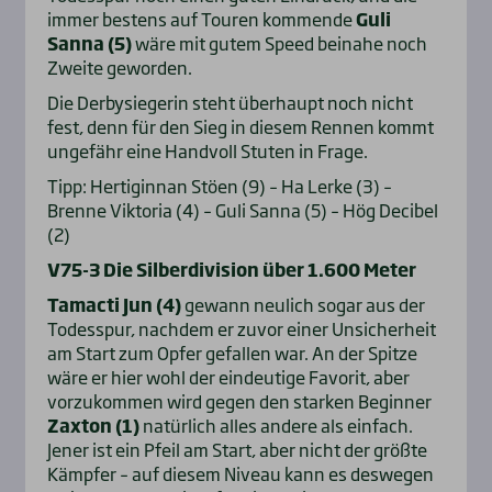
immer bestens auf Touren kommende
Guli
Sanna (5)
wäre mit gutem Speed beinahe noch
Zweite geworden.
Die Derbysiegerin steht überhaupt noch nicht
fest, denn für den Sieg in diesem Rennen kommt
ungefähr eine Handvoll Stuten in Frage.
Tipp: Hertiginnan Stöen (9) – Ha Lerke (3) –
Brenne Viktoria (4) – Guli Sanna (5) – Hög Decibel
(2)
V75-3 Die Silberdivision über 1.600 Meter
Tamacti Jun (4)
gewann neulich sogar aus der
Todesspur, nachdem er zuvor einer Unsicherheit
am Start zum Opfer gefallen war. An der Spitze
wäre er hier wohl der eindeutige Favorit, aber
vorzukommen wird gegen den starken Beginner
Zaxton (1)
natürlich alles andere als einfach.
Jener ist ein Pfeil am Start, aber nicht der größte
Kämpfer – auf diesem Niveau kann es deswegen