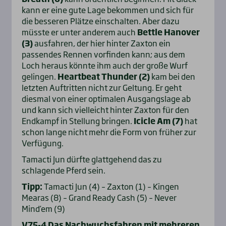
kann er eine gute Lage bekommen und sich für
die besseren Plätze einschalten. Aber dazu
müsste er unter anderem auch
Bettle Hanover
(3)
ausfahren, der hier hinter Zaxton ein
passendes Rennen vorfinden kann; aus dem
Loch heraus könnte ihm auch der große Wurf
gelingen.
Heartbeat Thunder (2)
kam bei den
letzten Auftritten nicht zur Geltung. Er geht
diesmal von einer optimalen Ausgangslage ab
und kann sich vielleicht hinter Zaxton für den
Endkampf in Stellung bringen.
Icicle Am (7)
hat
schon lange nicht mehr die Form von früher zur
Verfügung.
Tamacti Jun dürfte glattgehend das zu
schlagende Pferd sein.
Tipp:
Tamacti Jun (4) – Zaxton (1) – Kingen
Mearas (8) – Grand Ready Cash (5) – Never
Mind’em (9)
V75-4 Das Nachwuchsfahren mit mehreren