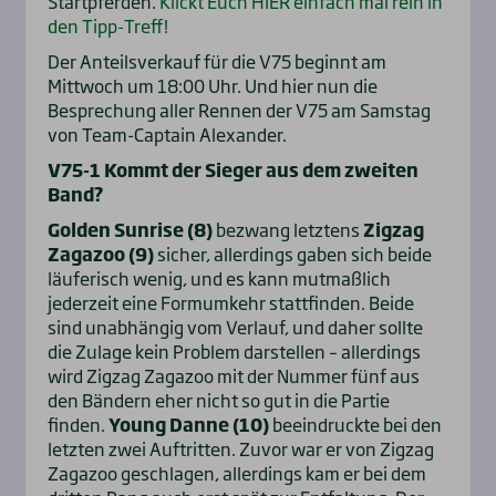
Startpferden.
Klickt Euch HIER einfach mal rein in
den Tipp-Treff!
Der Anteilsverkauf für die V75 beginnt am
Mittwoch um 18:00 Uhr. Und hier nun die
Besprechung aller Rennen der V75 am Samstag
von Team-Captain Alexander.
V75-1 Kommt der Sieger aus dem zweiten
Band?
Golden Sunrise (8)
bezwang letztens
Zigzag
Zagazoo (9)
sicher, allerdings gaben sich beide
läuferisch wenig, und es kann mutmaßlich
jederzeit eine Formumkehr stattfinden. Beide
sind unabhängig vom Verlauf, und daher sollte
die Zulage kein Problem darstellen – allerdings
wird Zigzag Zagazoo mit der Nummer fünf aus
den Bändern eher nicht so gut in die Partie
finden.
Young Danne (10)
beeindruckte bei den
letzten zwei Auftritten. Zuvor war er von Zigzag
Zagazoo geschlagen, allerdings kam er bei dem