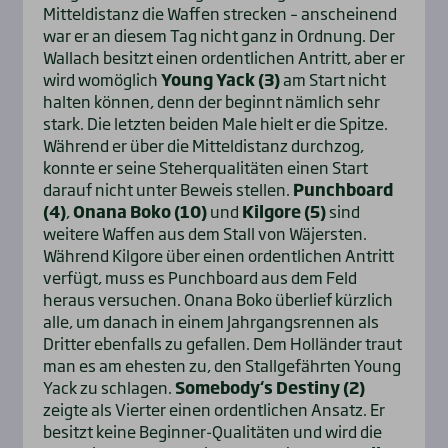
Mitteldistanz die Waffen strecken – anscheinend
war er an diesem Tag nicht ganz in Ordnung. Der
Wallach besitzt einen ordentlichen Antritt, aber er
wird womöglich
Young Yack (3)
am Start nicht
halten können, denn der beginnt nämlich sehr
stark. Die letzten beiden Male hielt er die Spitze.
Während er über die Mitteldistanz durchzog,
konnte er seine Steherqualitäten einen Start
darauf nicht unter Beweis stellen.
Punchboard
(4)
,
Onana Boko (10)
und
Kilgore (5)
sind
weitere Waffen aus dem Stall von Wäjersten.
Während Kilgore über einen ordentlichen Antritt
verfügt, muss es Punchboard aus dem Feld
heraus versuchen. Onana Boko überlief kürzlich
alle, um danach in einem Jahrgangsrennen als
Dritter ebenfalls zu gefallen. Dem Holländer traut
man es am ehesten zu, den Stallgefährten Young
Yack zu schlagen.
Somebody‘s Destiny (2)
zeigte als Vierter einen ordentlichen Ansatz. Er
besitzt keine Beginner-Qualitäten und wird die