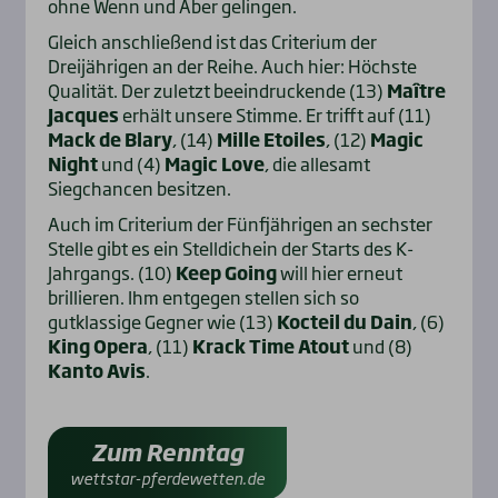
ohne Wenn und Aber gelingen.
Gleich anschließend ist das Criterium der
Dreijährigen an der Reihe. Auch hier: Höchste
Qualität. Der zuletzt beeindruckende (13)
Maître
Jacques
erhält unsere Stimme. Er trifft auf (11)
Mack de Blary
, (14)
Mille Etoiles
, (12)
Magic
Night
und (4)
Magic Love
, die allesamt
Siegchancen besitzen.
Auch im Criterium der Fünfjährigen an sechster
Stelle gibt es ein Stelldichein der Starts des K-
Jahrgangs. (10)
Keep Going
will hier erneut
brillieren. Ihm entgegen stellen sich so
gutklassige Gegner wie (13)
Kocteil du Dain
, (6)
King Opera
, (11)
Krack Time Atout
und (8)
Kanto Avis
.
Zum Renntag
wettstar-pferdewetten.de