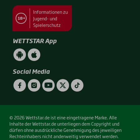
Informationen zu
Jugend- und
18+
Spielerschutz
WETTSTAR App
WETTSTAR
WETTSTAR
App
App
(Android
(Apple
/
/
Social Media
Google
App
Play)
Store)
Facebook
Instagram
YouTube
Twitter
TikTok
© 2026 Wettstar.de ist eine eingetragene Marke. Alle
Inhalte der Wettstar.de unterliegen dem Copyright und
dürfen ohne ausdrückliche Genehmigung des jeweiligen
Rechteinhabers nicht anderweitig verwendet werden.