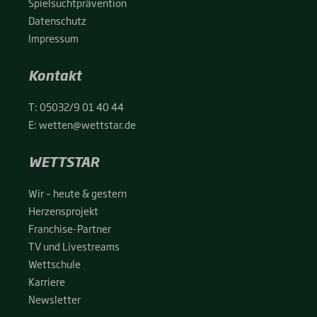
Spiel­sucht­prä­ven­ti­on
Daten­schutz
Impres­sum
Kontakt
T:
05032/9 01 40 44
E:
wetten@wettstar.de
WETTSTAR
Wir – heu­te & ges­tern
Her­zens­pro­jekt
Fran­chise-Par­t­­ner
TV und Live­streams
Wett­schu­le
Kar­rie­re
News­let­ter