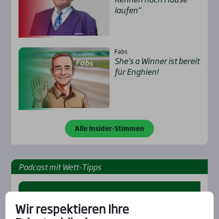
lau­fen“
Fabs
She’s a Win­ner ist bereit
für Eng­hien!
Alle Insider-Stimmen
Pod­cast mit Wett-Tipps
Wir respektieren Ihre