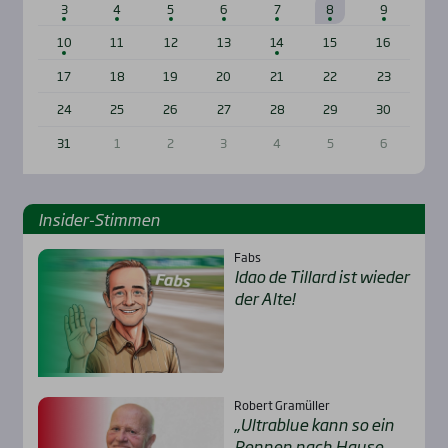
3
4
5
6
7
8
9
10
11
12
13
14
15
16
17
18
19
20
21
22
23
24
25
26
27
28
29
30
31
1
2
3
4
5
6
Insi­der-Stim­men
Fabs
Idao de Til­lard ist wie­der
der Alte!
Robert Gramüller
„Ultra­b­lue kann so ein
Ren­nen nach Hau­se