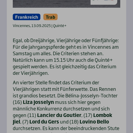
Frankreich
Trab
Vincennes, 13.09.2025 | Quinté+
Egal, ob Dreijährige, Vierjährige oder Fünfjährige:
Für die Jahrgangspferde geht es in Vincennes am
Samstag um alles. Die Criterien stehen an.
Natürlich kann um 15.15 Uhr auch die Quinté+
gespielt werden. Es ist gleichzeitig das Criterium
der Vierjährigen.
An vierter Stelle findet das Criterium der
Vierjährigen statt mit Fünferwette. Das Rennen
ist grandios besetzt. Die Bélina-Josselyn-Tochter
(16)
Liza Josselyn
muss sich hier gegen
männliche Konkurrenz durchsetzen und sich
gegen (11)
Lancier du Goutier
, (17)
Lombok
Jiel
, (7)
Lord du Gers
und (18)
Lovino Bello
durchsetzen. Es kann der beeindruckenden Stute