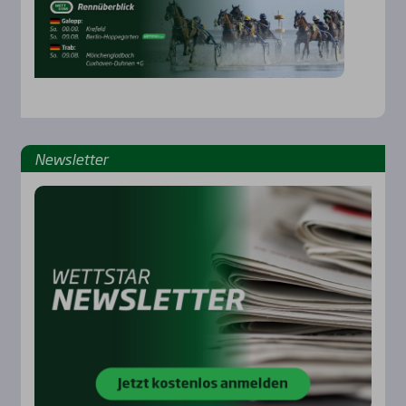
News­let­ter
Rennbahnen