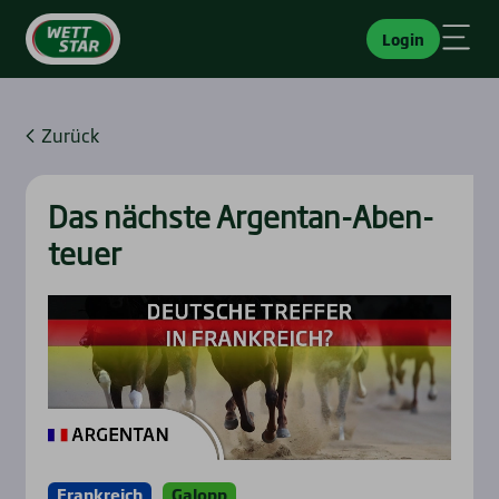
Login
Zurück
Das nächs­te Argen­tan-Aben­
teu­er
Frankreich
Galopp