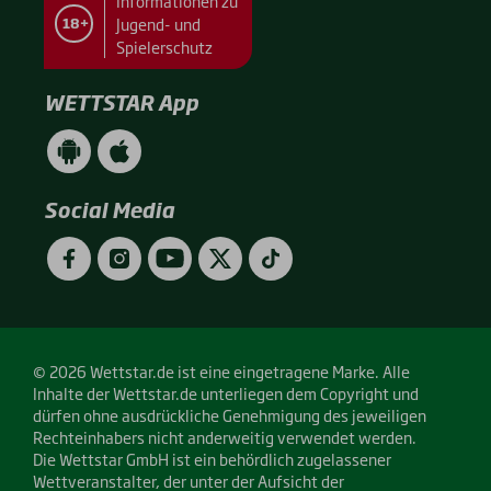
Informationen zu
Jugend- und
18+
Spielerschutz
WETTSTAR App
WETTSTAR
WETTSTAR
App
App
(Android
(Apple
/
/
Social Media
Google
App
Play)
Store)
Facebook
Instagram
YouTube
Twitter
TikTok
© 2026 Wettstar.de ist eine eingetragene Marke. Alle
Inhalte der Wettstar.de unterliegen dem Copyright und
dürfen ohne ausdrückliche Genehmigung des jeweiligen
Rechteinhabers nicht anderweitig verwendet werden.
Die Wettstar GmbH ist ein behördlich zugelassener
Wettveranstalter, der unter der Aufsicht der