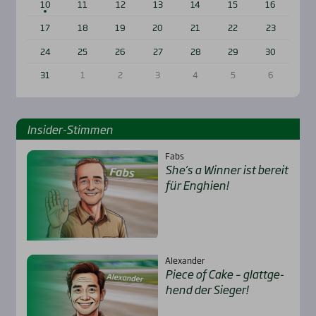
10
11
12
13
14
15
16
17
18
19
20
21
22
23
24
25
26
27
28
29
30
31
1
2
3
4
5
6
Insi­der-Stim­men
Fabs
She’s a Win­ner ist bereit
für Eng­hien!
Alexander
Pie­ce of Cake – glatt­ge­
hend der Sie­ger!