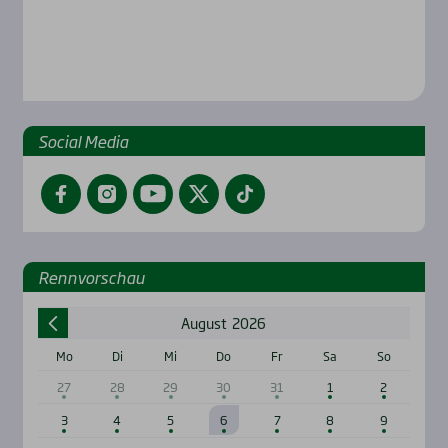
Social Media
Facebook
Instagram
YouTube
Twitter
TikTok
Renn­vor­schau
August
2026
Mo
Di
Mi
Do
Fr
Sa
So
27
28
29
30
31
1
2
3
4
5
6
7
8
9