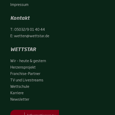
Impres­sum
Kontakt
T:
05032/9 01 40 44
E:
wetten@wettstar.de
WETTSTAR
Wir – heu­te & ges­tern
Her­zens­pro­jekt
Fran­chise-Par­t­­ner
TV und Live­streams
Wett­schu­le
Kar­rie­re
News­let­ter