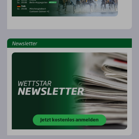
News­let­ter
Rennbahnen