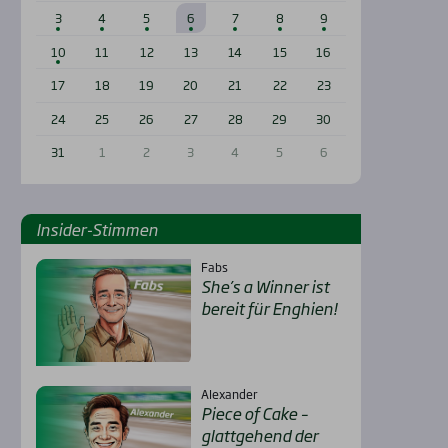
3
4
5
6
7
8
9
10
11
12
13
14
15
16
17
18
19
20
21
22
23
24
25
26
27
28
29
30
31
1
2
3
4
5
6
Insi­der-Stim­men
Fabs
She’s a Win­ner ist
bereit für Eng­hien!
Alexander
Pie­ce of Cake –
glatt­ge­hend der