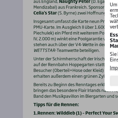
aus England,
Naughty Peter
(D. Egan) aus
Um 
Mendizabal) aus Frankreich. Sponsor Luke 
erm
Celia’s Star
(S. Byrne) zwei Hoffnungen eng
Tec
wäh
Insgesamt umfasst die Karte neun Prüfunge
ver
PMU-Karte. Im Ausgleich II über 1.600 Mete
Piechulek) ein Pferd mit weiterem Potenzia
Ess
IV, 2.000 m) winkt eine Poolgarantie von je
Sta
stehen auch über der V4-Wette in den Renne
Ma
WETTSTAR
-Teamwette beteiligen.
Sie
Unter der Schirmherrschaft der Irischen Bot
Ein
auf der Rennbahn Hoppegarten statt. Passe
Imp
Besucher (Oberteil+Hose oder Kleid) ein Fre
erhalten außerdem einen grünen Zylinder.
Bereits zu Beginn des Renntages erklingen t
bringen das besondere Flair Irlands nach 
Band den Musikpavillon im Biergarten und s
Tipps für die Rennen:
1.Rennen: Wilddieb (1) – Perfect Your Sw