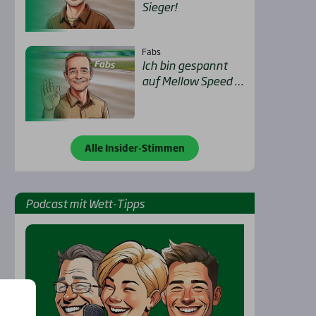
Sie­ger!
Fabs
Ich bin gespannt
auf Mel­low Speed …
Alle Insider-Stimmen
Pod­cast mit Wett-Tipps