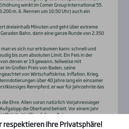
Erhöhung winkt im Comer Group International 55.
3.200 m, 6. Rennen um 16:50 Uhr) auch ein
ert dreieinhalb Minuten und geht über extreme
r Geraden Bahn, dann eine ganze Runde von 2.350
 man es sich nur erträumen kann: schnell und
eudig bis zum absoluten Limit. Ein Fels in der
 von denen er 19 gewann, teilweise mit
 er im Großen Preis von Baden, seine
achtet von Wirtschaftskrise, Inflation, Krieg,
enndotierungen über 40 Jahre lang ein einsamer
erstklassiges Rennpferd, er war für Jahrzehnte das
die Ehre. Allen voran natürlich Vorjahressieger
x Aufgalopp die Oberhand behielt. Vor einem Jahr
rativo
(L. Wolff) auf dieser Bahn.
r respektieren Ihre Privatsphäre!
em früheren Leger-Sieger
Prydwen
(D. Keenan)