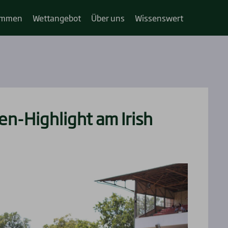
im­­men
Wett­an­ge­bot
Über uns
Wis­sens­wert
en-High­light am Irish