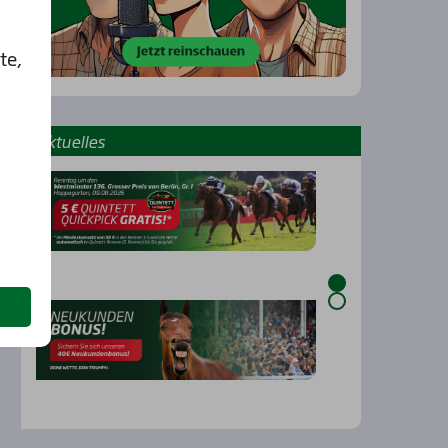
te,
Aktu­el­les
…