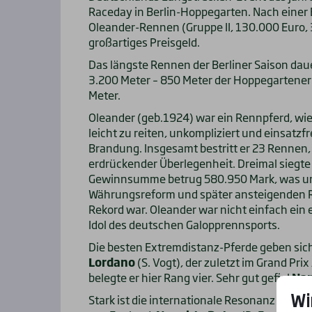
Raceday in Berlin-Hoppegarten. Nach einer 
Oleander-Rennen (Gruppe II, 130.000 Euro, 
großartiges Preisgeld.
Das längste Rennen der Berliner Saison dau
3.200 Meter – 850 Meter der Hoppegartene
Meter.
Oleander (geb.1924) war ein Rennpferd, wie
leicht zu reiten, unkompliziert und einsatzfr
Brandung. Insgesamt bestritt er 23 Rennen,
erdrückender Überlegenheit. Dreimal siegte
Gewinnsumme betrug 580.950 Mark, was unge
Währungsreform und später ansteigenden R
Rekord war. Oleander war nicht einfach ein 
Idol des deutschen Galopprennsports.
Die besten Extremdistanz-Pferde geben sich 
Lordano
(S. Vogt), der zuletzt im Grand Pri
belegte er hier Rang vier. Sehr gut gefiel
Nar
Wi
Stark ist die internationale Resonanz mit d