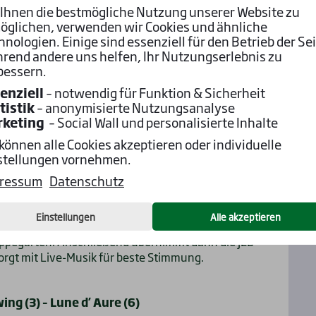
 Polen sowie
Enea
(H. Boutin) und
May It Be
(I.
Ihnen die bestmögliche Nutzung unserer Website zu
Comer hat mit
Moon Above
(J. Bojko) und
Sea
öglichen, verwenden wir Cookies und ähnliche
agiert.
hnologien. Einige sind essenziell für den Betrieb der Sei
rend andere uns helfen, Ihr Nutzungserlebnis zu
n ab 13:50 Uhr. Fünf Rennen gehören auch zur
bessern.
r (4. Rennen um 15:32 Uhr) scheint
Freigeist
(R.
l. Hier und im 9. Rennen um 18:44 Uhr (Ausgleich
enziell
– notwendig für Funktion & Sicherheit
weils 10.000 Euro in der Viererwette. 10.000 Euro
tistik
– anonymisierte Nutzungsanalyse
n 6 bis 9. Sie können sich gerne wieder an der
rketing
– Social Wall und personalisierte Inhalte
 können alle Cookies akzeptieren oder individuelle
schafterin Maeve Collins findet der Irish Raceday
stellungen vornehmen.
nd zum Motto wartet auf ganz in grün gekleidete
ressum
Datenschutz
igetränk ihrer Wahl. Die ersten 500 Besucher
Einstellungen
Alle akzeptieren
raditionelle irische Lieder und Pop-Hits und
Hoppegarten. Anschließend übernimmt dann die JEB
orgt mit Live-Musik für beste Stimmung.
ing (3) – Lune d’ Aure (6)