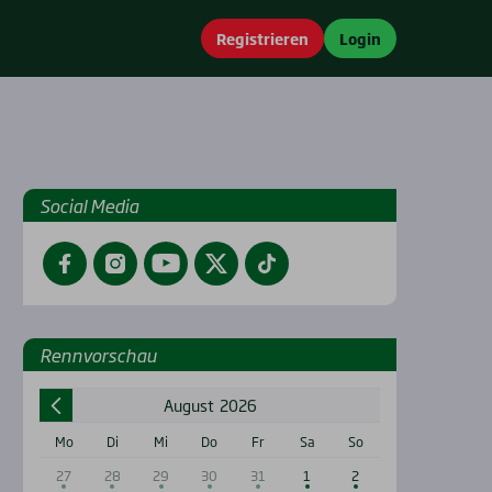
Registrieren
Login
Social Media
Facebook
Instagram
YouTube
Twitter
TikTok
Renn­vor­schau
August
2026
Mo
Di
Mi
Do
Fr
Sa
So
27
28
29
30
31
1
2