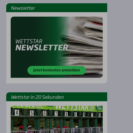
News­let­ter
Rennbahnen
Wett­star in 20 Sekun­den