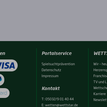
en
Portalservice
WETT
Spiel­sucht­prä­ven­ti­on
Wir – heu
Daten­schutz
Her­zens­
Impres­sum
Fran­chise
TV und L
Kontakt
Wett­schu
Kar­rie­re
T:
05032/9 01 40 44
News­let­
E:
wetten@wettstar.de