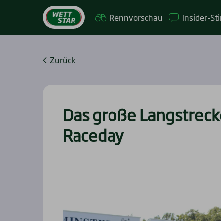
Renn­vor­schau
Insi­­der-St
Zurück
Das gro­ße Lang­stre­ck
Race­day