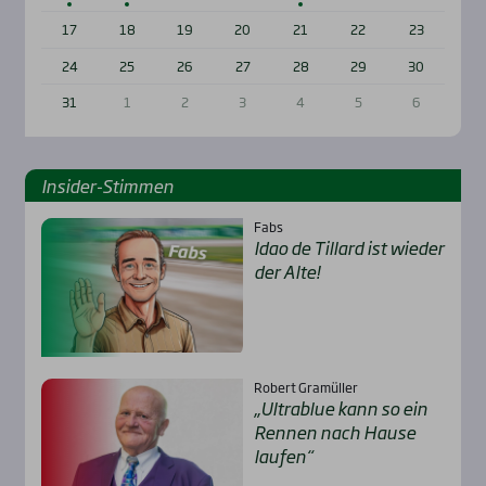
17
18
19
20
21
22
23
24
25
26
27
28
29
30
31
1
2
3
4
5
6
Insi­der-Stim­men
Fabs
Idao de Til­lard ist wie­der
der Alte!
Robert Gramüller
„Ultra­b­lue kann so ein
Ren­nen nach Hau­se
lau­fen“