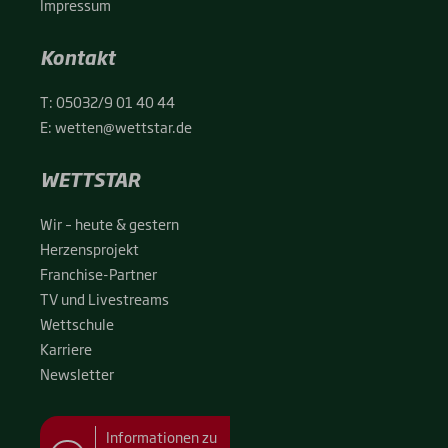
Impres­sum
Kontakt
T:
05032/9 01 40 44
E:
wetten@wettstar.de
WETTSTAR
Wir – heu­te & ges­tern
Her­zens­pro­jekt
Fran­chise-Par­t­­ner
TV und Live­streams
Wett­schu­le
Kar­rie­re
News­let­ter
Informationen zu