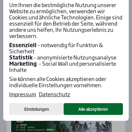
Um Ihnen die bestmögliche Nutzung unserer
Website zu ermöglichen, verwenden wir
Cookies und ähnliche Technologien. Einige sind
essenziell für den Betrieb der Seite, während
andere uns helfen, Ihr Nutzungserlebnis zu
verbessern.
Essenziell
– notwendig für Funktion &
Sicherheit
Aktu­el­les
Statistik
– anonymisierte Nutzungsanalyse
Marketing
– Social Wall und personalisierte
Inhalte
Sie können alle Cookies akzeptieren oder
individuelle Einstellungen vornehmen.
Impressum
Datenschutz
Einstellungen
Alle akzeptieren