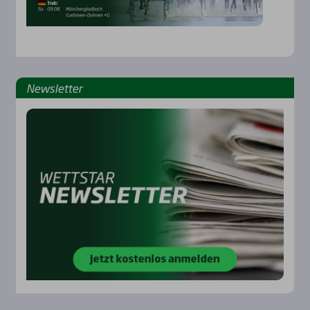
News­let­ter
Rennbahnen