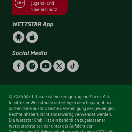
Jugend- und
18+
Spielerschutz
WETTSTAR App
WETTSTAR
WETTSTAR
App
App
(Android
(Apple
/
/
Social Media
Google
App
Play)
Store)
Facebook
Instagram
YouTube
Twitter
TikTok
© 2026 Wettstar.de ist eine eingetragene Marke. Alle
Inhalte der Wettstar.de unterliegen dem Copyright und
dürfen ohne ausdrückliche Genehmigung des jeweiligen
Rechteinhabers nicht anderweitig verwendet werden.
Die Wettstar GmbH ist ein behördlich zugelassener
Wettveranstalter, der unter der Aufsicht der
Gemeinsamen Glücksspielbehörde der Länder (
GGL
) als