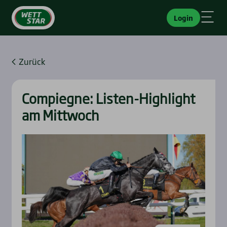
Login
Zurück
Com­pie­gne: Lis­ten-High­light
am Mitt­woch