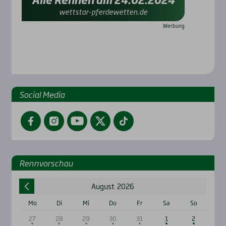
wettstar-pferdewetten.de
Social Media
Facebook
Instagram
YouTube
Twitter
TikTok
Renn­vor­schau
August
2026
Mo
Di
Mi
Do
Fr
Sa
So
27
28
29
30
31
1
2