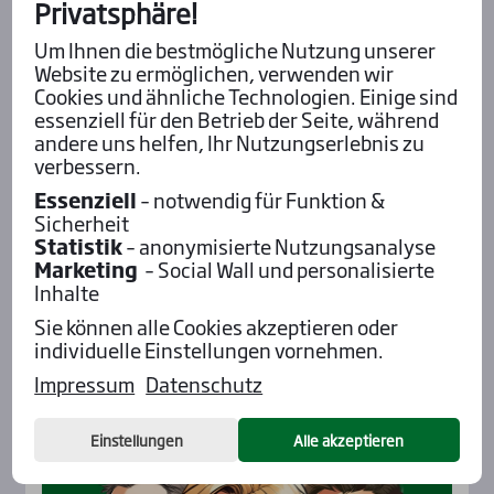
Privatsphäre!
hend der Sie­ger!
Um Ihnen die bestmögliche Nutzung unserer
Website zu ermöglichen, verwenden wir
Cookies und ähnliche Technologien. Einige sind
essenziell für den Betrieb der Seite, während
Fabs
andere uns helfen, Ihr Nutzungserlebnis zu
Ich bin gespannt auf
verbessern.
Mel­low Speed …
Essenziell
– notwendig für Funktion &
Sicherheit
Statistik
– anonymisierte Nutzungsanalyse
Marketing
– Social Wall und personalisierte
Inhalte
Alle Insider-Stimmen
Sie können alle Cookies akzeptieren oder
individuelle Einstellungen vornehmen.
Impressum
Datenschutz
Pod­cast mit Wett-Tipps
Einstellungen
Alle akzeptieren