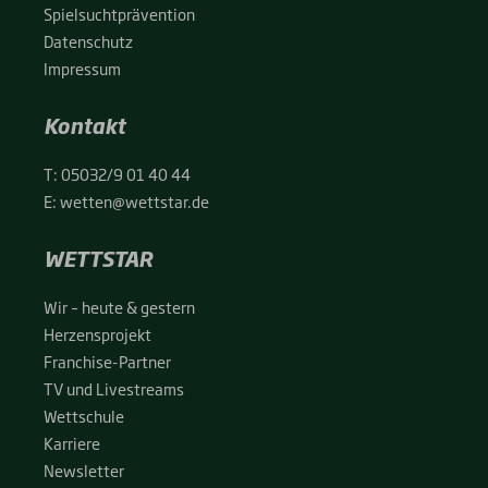
Spiel­sucht­prä­ven­ti­on
Daten­schutz
Impres­sum
Kontakt
T:
05032/9 01 40 44
E:
wetten@wettstar.de
WETTSTAR
Wir – heu­te & ges­tern
Her­zens­pro­jekt
Fran­chise-Par­t­­ner
TV und Live­streams
Wett­schu­le
Kar­rie­re
News­let­ter