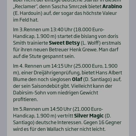
„Reclamer“, denn Sascha Smrczek bietet
Arabino
(E. Hardouin) auf, der sogar das höchste Valeur
im Feld hat.
Im 3.Rennen um 13:40 Uhr (18.000 Euro-
Handicap, 1.900 m) startet die bislang von doris
Smith trainierte
Sweet Betsy
(L. Wolff) erstmals
für ihren neuen Betreuer Henk Grewe. Man darf
auf die Stute gespannt sein.
Im 4. Rennen um 14:15 Uhr (25.000 Euro, 1.900
m), einer Dreijährigenprüfung, bietet Hans Albert
Blume den noch sieglosen
Olaf
(D. Santiago) auf,
der sein Saisondebüt gibt. Vielleicht kann der
Dabirsim-Sohn vom niedrigen Gewicht
profitieren.
Im 5.Rennen um 14:50 Uhr (21.000 Euro-
Handicap, 1.900 m) vertritt
Silver Magic
(D.
Santiago) deutsche Interessen. Gegen 16 Gegner
wird es für den Wallach sicher nicht leicht.