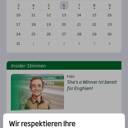
3
4
5
6
7
8
9
10
11
12
13
14
15
16
17
18
19
20
21
22
23
24
25
26
27
28
29
30
31
1
2
3
4
5
6
Insi­der-Stim­men
Fabs
She’s a Win­ner ist bereit
für Eng­hien!
Alexander
Wir respektieren Ihre
Pie­ce of Cake – glatt­ge­