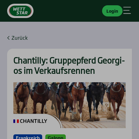
Login
Zurück
Chan­til­ly: Grup­pepferd Geor­gi­
os im Ver­kaufs­ren­nen
Frankreich
Galopp