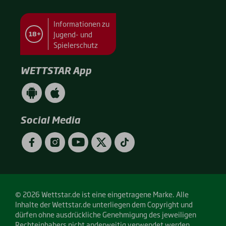
Informationen zu
Jugend- und
18+
Spielerschutz
WETTSTAR App
WETTSTAR
WETTSTAR
App
App
(Android
(Apple
/
/
Social Media
Google
App
Play)
Store)
Facebook
Instagram
YouTube
Twitter
TikTok
© 2026 Wettstar.de ist eine eingetragene Marke. Alle
Inhalte der Wettstar.de unterliegen dem Copyright und
dürfen ohne ausdrückliche Genehmigung des jeweiligen
Rechteinhabers nicht anderweitig verwendet werden.