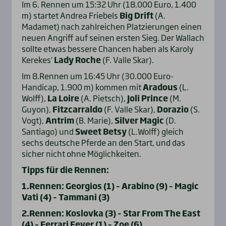
Im 6. Rennen um 15:32 Uhr (18.000 Euro, 1.400
m) startet Andrea Friebels
Big Drift
(A.
Madamet) nach zahlreichen Platzierungen einen
neuen Angriff auf seinen ersten Sieg. Der Wallach
sollte etwas bessere Chancen haben als Karoly
Kerekes‘
Lady Roche
(F. Valle Skar).
Im 8.Rennen um 16:45 Uhr (30.000 Euro-
Handicap, 1.900 m) kommen mit
Aradous
(L.
Wolff),
La Loire
(A. Pietsch),
Joli Prince
(M.
Guyon),
Fitzcarraldo
(F. Valle Skar),
Dorazio
(S.
Vogt),
Antrim
(B. Marie),
Silver Magic
(D.
Santiago) und
Sweet Betsy
(L.Wolff) gleich
sechs deutsche Pferde an den Start, und das
sicher nicht ohne Möglichkeiten.
Tipps für die Rennen:
1.Rennen: Georgios (1) – Arabino (9) – Magic
Vati (4) – Tammani (3)
2.Rennen: Koslovka (3) – Star From The East
(4) – Ferrari Fever (1) – Zoe (6)