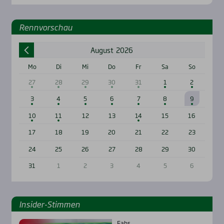
Renn­vor­schau
August
2026
Mo
Di
Mi
Do
Fr
Sa
So
27
28
29
30
31
1
2
3
4
5
6
7
8
9
10
11
12
13
14
15
16
17
18
19
20
21
22
23
24
25
26
27
28
29
30
31
1
2
3
4
5
6
Insi­der-Stim­men
Fabs