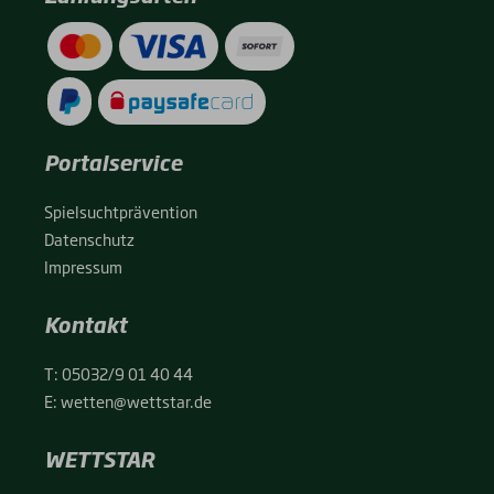
Portalservice
Spiel­sucht­prä­ven­ti­on
Daten­schutz
Impres­sum
Kontakt
T:
05032/9 01 40 44
E:
wetten@wettstar.de
WETTSTAR