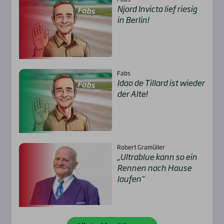
Njord Invic­ta lief rie­sig
in Ber­lin!
Fabs
Idao de Til­lard ist wie­der
der Alte!
Robert Gramüller
„Ultra­b­lue kann so ein
Ren­nen nach Hau­se
lau­fen“