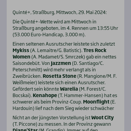
Quinté+, Straßburg, Mittwoch, 29. Mai 2024:
Die Quinté+-Wette wird am Mittwoch in
Straßburg angeboten, im 4. Rennen um 13:55 Uhr
(53.000 Euro-Handicap, 3.000 m).
Einen seltenen Ausrutscher leistete sich zuletzt
Mykiss
(A. Lemaitre/G. Batistic).
Tres Rock
Women
(A. Madamet/S. Smrczek) gab ein nettes
Saisondebüt. Von
Jazzmen
(D. Santiago/C.
Peterschmitt) wird mehr verlangt als in
Zweibrücken.
Rosetta Stone
(R. Mangione/M. F.
Weißmeier) leistete sich einen Ausrutscher.
Gefördert sein könnte
Warelia
(M. Forest/C.
Bocskai).
Kenahope
(T. Hammer-Hansen) hat es
schwerer als beim Provinz-Coup.
Moonflight
(E.
Hardouin) lief nach dem Sieg wieder schwächer
Nicht an der jüngsten Vorstellung ist
Woot City
(T. Piccone) zu messen. In der Provinz gewann
Diane’Star
(M. Grandin). Immer auf den