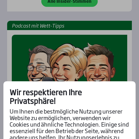
Alle Insider-Stimmen
Pod­cast mit Wett-Tipps
Wir respektieren Ihre
Privatsphäre!
Um Ihnen die bestmögliche Nutzung unserer
Website zu ermöglichen, verwenden wir
Cookies und ähnliche Technologien. Einige sind
essenziell für den Betrieb der Seite, während
Aktu­el­les
andere uns helfen, Ihr Nutzungserlebnis zu