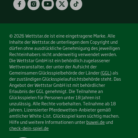
Facebook
Instagram
YouTube
Twitter
TikTok
© 2026 Wettstar.de ist eine eingetragene Marke. Alle
Inhalte der Wettstar.de unterliegen dem Copyright und
dürfen ohne ausdrückliche Genehmigung des jeweiligen
Rechteinhabers nicht anderweitig verwendet werden.
Die Wettstar GmbH ist ein behördlich zugelassener
Wettveranstalter, der unter der Aufsicht der
Gemeinsamen Glücksspielbehörde der Länder (
GGL
) als
der zuständigen Glücksspielaufsichtsbehörde steht. Das
Angebot der Wettstar GmbH ist mit behördlicher
Erlaubnis der GGL genehmigt. Die Teilnahme an
Glücksspielen für Personen unter 18 Jahren ist
unzulässig. Alle Rechte vorbehalten. Teilnahme ab 18
Jahren. Lizensierter Pferdewetten-Anbieter gemäß
amtlicher White-List. Glücksspiel kann süchtig machen.
Hilfe und weitere Informationen unter
buwei.de
und
check-dein-spiel.de