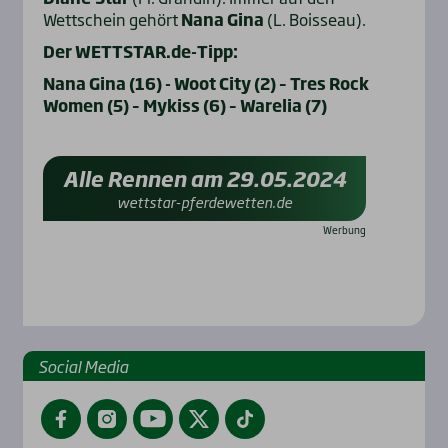
Wettschein gehört
Nana Gina
(L. Boisseau).
Der WETTSTAR.de-Tipp:
Nana Gina (16) - Woot City (2) – Tres Rock
Women (5) – Mykiss (6) – Warelia (7)
Alle Rennen am 29.05.2024
wettstar-pferdewetten.de
Social Media
Facebook
Instagram
YouTube
Twitter
TikTok