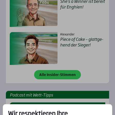
She’s a Win­ner ist bereit
für Eng­hien!
Alexander
Pie­ce of Cake – glatt­ge­
hend der Sie­ger!
Alle Insider-Stimmen
Pod­cast mit Wett-Tipps
Wir respektieren Ihre