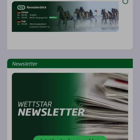
News­let­ter
Rennbahnen