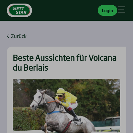
Login
Zurück
Bes­te Aus­sich­ten für Vol­ca­na
du Ber­lais