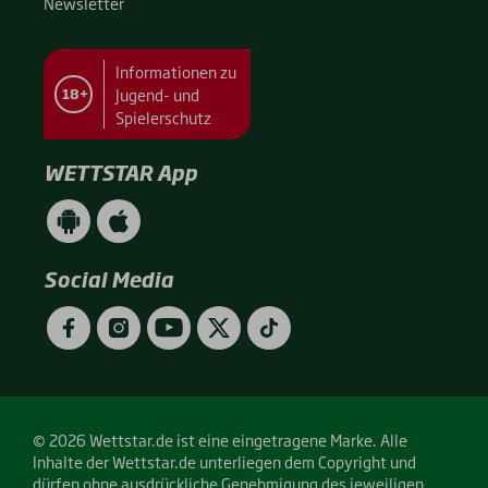
News­let­ter
Informationen zu
Jugend- und
18+
Spielerschutz
WETTSTAR App
WETTSTAR
WETTSTAR
App
App
(Android
(Apple
/
/
Social Media
Google
App
Play)
Store)
Facebook
Instagram
YouTube
Twitter
TikTok
© 2026 Wettstar.de ist eine eingetragene Marke. Alle
Inhalte der Wettstar.de unterliegen dem Copyright und
dürfen ohne ausdrückliche Genehmigung des jeweiligen