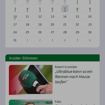
27
28
29
30
31
1
2
3
4
5
6
7
8
9
10
11
12
13
14
15
16
17
18
19
20
21
22
23
24
25
26
27
28
29
30
31
1
2
3
4
5
6
Insi­der-Stim­men
Robert Gramüller
„Ultra­b­lue kann so ein
Ren­nen nach Hau­se
lau­fen“
Fabs