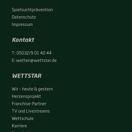
Spiel­sucht­prä­ven­ti­on
Daten­schutz
Impres­sum
Kontakt
T:
05032/9 01 40 44
E:
wetten@wettstar.de
WETTSTAR
Wir – heu­te & ges­tern
Her­zens­pro­jekt
Fran­chise-Par­t­­ner
TV und Live­streams
Wett­schu­le
Kar­rie­re