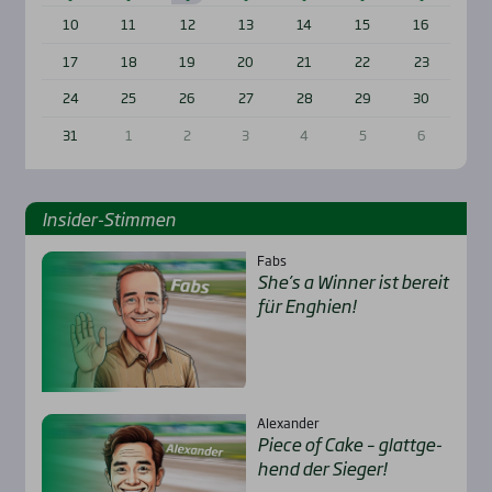
10
11
12
13
14
15
16
17
18
19
20
21
22
23
24
25
26
27
28
29
30
31
1
2
3
4
5
6
Insi­der-Stim­men
Fabs
She’s a Win­ner ist bereit
für Eng­hien!
Alexander
Pie­ce of Cake – glatt­ge­
hend der Sie­ger!