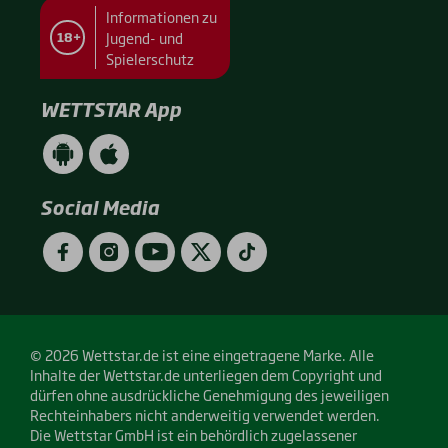
Informationen zu
Jugend- und
18+
Spielerschutz
WETTSTAR App
WETTSTAR
WETTSTAR
App
App
(Android
(Apple
/
/
Social Media
Google
App
Play)
Store)
Facebook
Instagram
YouTube
Twitter
TikTok
© 2026 Wettstar.de ist eine eingetragene Marke. Alle
Inhalte der Wettstar.de unterliegen dem Copyright und
dürfen ohne ausdrückliche Genehmigung des jeweiligen
Rechteinhabers nicht anderweitig verwendet werden.
Die Wettstar GmbH ist ein behördlich zugelassener