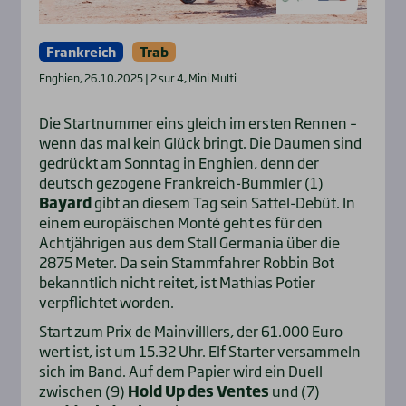
Frankreich
Trab
Enghien, 26.10.2025 | 2 sur 4, Mini Multi
Die Startnummer eins gleich im ersten Rennen –
wenn das mal kein Glück bringt. Die Daumen sind
gedrückt am Sonntag in Enghien, denn der
deutsch gezogene Frankreich-Bummler (1)
Bayard
gibt an diesem Tag sein Sattel-Debüt. In
einem europäischen Monté geht es für den
Achtjährigen aus dem Stall Germania über die
2875 Meter. Da sein Stammfahrer Robbin Bot
bekanntlich nicht reitet, ist Mathias Potier
verpflichtet worden.
Start zum Prix de Mainvilllers, der 61.000 Euro
wert ist, ist um 15.32 Uhr. Elf Starter versammeln
sich im Band. Auf dem Papier wird ein Duell
zwischen (9)
Hold Up des Ventes
und (7)