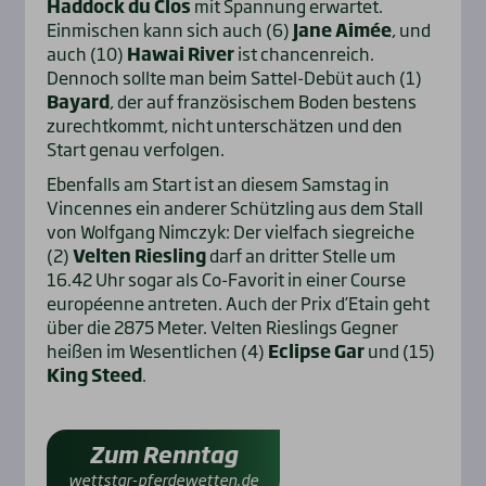
Haddock du Clos
mit Spannung erwartet.
Einmischen kann sich auch (6)
Jane Aimée
, und
auch (10)
Hawai River
ist chancenreich.
Dennoch sollte man beim Sattel-Debüt auch (1)
Bayard
, der auf französischem Boden bestens
zurechtkommt, nicht unterschätzen und den
Start genau verfolgen.
Ebenfalls am Start ist an diesem Samstag in
Vincennes ein anderer Schützling aus dem Stall
von Wolfgang Nimczyk: Der vielfach siegreiche
(2)
Velten Riesling
darf an dritter Stelle um
16.42 Uhr sogar als Co-Favorit in einer Course
européenne antreten. Auch der Prix d’Etain geht
über die 2875 Meter. Velten Rieslings Gegner
heißen im Wesentlichen (4)
Eclipse Gar
und (15)
King Steed
.
Zum Renntag
wettstar-pferdewetten.de