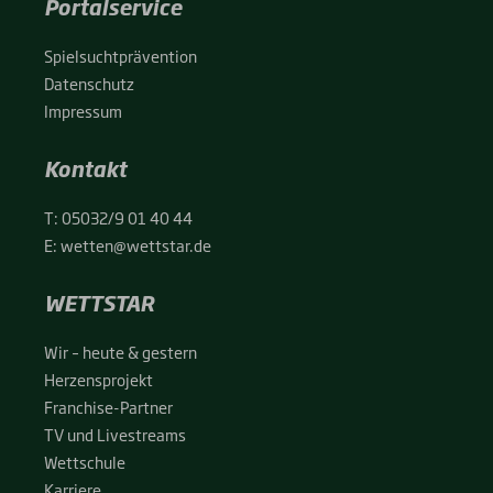
Portalservice
Spiel­sucht­prä­ven­ti­on
Daten­schutz
Impres­sum
Kontakt
T:
05032/9 01 40 44
E:
wetten@wettstar.de
WETTSTAR
Wir – heu­te & ges­tern
Her­zens­pro­jekt
Fran­chise-Par­t­­ner
TV und Live­streams
Wett­schu­le
Kar­rie­re