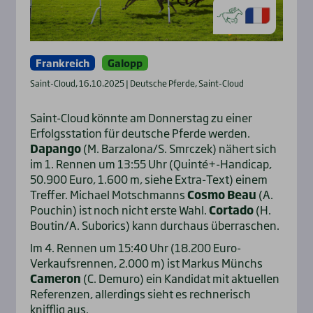
Frankreich
Galopp
Saint-Cloud, 16.10.2025 | Deutsche Pferde, Saint-Cloud
Saint-Cloud könnte am Donnerstag zu einer
Erfolgsstation für deutsche Pferde werden.
Dapango
(M. Barzalona/S. Smrczek) nähert sich
im 1. Rennen um 13:55 Uhr (Quinté+-Handicap,
50.900 Euro, 1.600 m, siehe Extra-Text) einem
Treffer. Michael Motschmanns
Cosmo Beau
(A.
Pouchin) ist noch nicht erste Wahl.
Cortado
(H.
Boutin/A. Suborics) kann durchaus überraschen.
Im 4. Rennen um 15:40 Uhr (18.200 Euro-
Verkaufsrennen, 2.000 m) ist Markus Münchs
Cameron
(C. Demuro) ein Kandidat mit aktuellen
Referenzen, allerdings sieht es rechnerisch
knifflig aus.