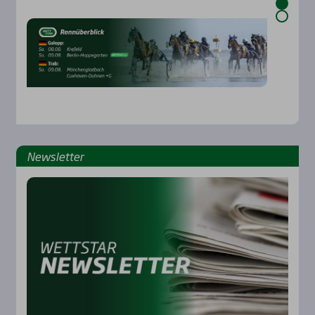
News­let­ter
Rennbahnen