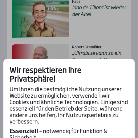
Fabs
Idao de Til­lard ist wie­der
der Alte!
Robert Gramüller
„Ultra­b­lue kann so ein
Ren­nen nach Hau­se
lau­fen“
Wir respektieren Ihre
Privatsphäre!
Um Ihnen die bestmögliche Nutzung unserer
Website zu ermöglichen, verwenden wir
Alle Insider-Stimmen
Cookies und ähnliche Technologien. Einige sind
essenziell für den Betrieb der Seite, während
andere uns helfen, Ihr Nutzungserlebnis zu
Pod­cast mit Wett-Tipps
verbessern.
Essenziell
– notwendig für Funktion &
Sicherheit