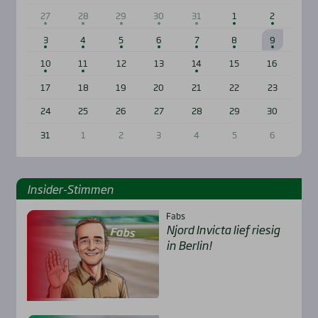
27
28
29
30
31
1
2
3
4
5
6
7
8
9
10
11
12
13
14
15
16
17
18
19
20
21
22
23
24
25
26
27
28
29
30
31
1
2
3
4
5
6
Insi­der-Stim­men
Fabs
Njord Invic­ta lief rie­sig
in Ber­lin!