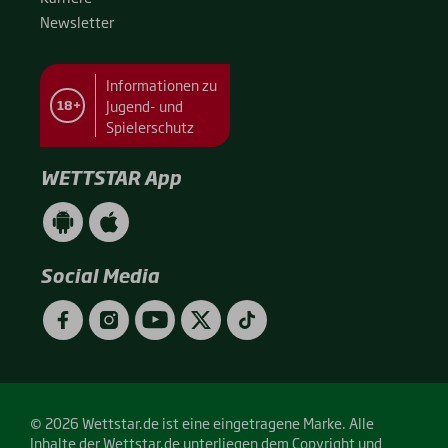
News­let­ter
Informationen zu
Jugend- und
18+
Spielerschutz
WETTSTAR App
WETTSTAR
WETTSTAR
App
App
(Android
(Apple
/
/
Social Media
Google
App
Play)
Store)
Facebook
Instagram
YouTube
Twitter
TikTok
© 2026 Wettstar.de ist eine eingetragene Marke. Alle
Inhalte der Wettstar.de unterliegen dem Copyright und