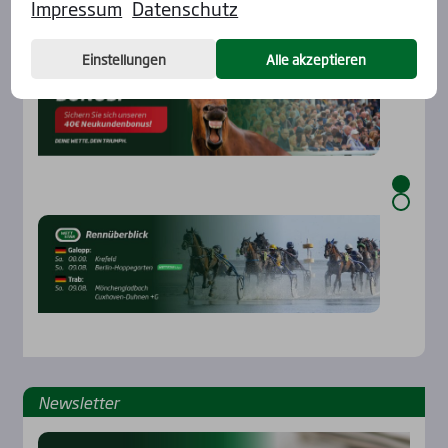
Impressum
Datenschutz
Aktu­el­les
Einstellungen
Alle akzeptieren
News­let­ter