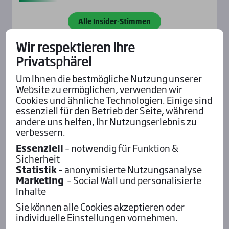
Alle Insider-Stimmen
Wir respektieren Ihre
Privatsphäre!
Pod­cast mit Wett-Tipps
Um Ihnen die bestmögliche Nutzung unserer
Website zu ermöglichen, verwenden wir
Cookies und ähnliche Technologien. Einige sind
essenziell für den Betrieb der Seite, während
andere uns helfen, Ihr Nutzungserlebnis zu
verbessern.
Essenziell
– notwendig für Funktion &
Sicherheit
Statistik
– anonymisierte Nutzungsanalyse
Marketing
– Social Wall und personalisierte
Inhalte
Sie können alle Cookies akzeptieren oder
individuelle Einstellungen vornehmen.