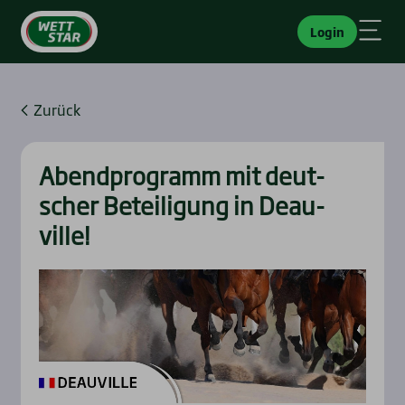
Login
Zurück
Abend­pro­gramm mit deut­
scher Betei­li­gung in Deau­
ville!