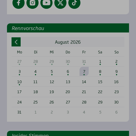
Renn­vor­schau
August
2026
Mo
Di
Mi
Do
Fr
Sa
So
27
28
29
30
31
1
2
3
4
5
6
7
8
9
10
11
12
13
14
15
16
17
18
19
20
21
22
23
24
25
26
27
28
29
30
31
1
2
3
4
5
6
Insi­der-Stim­men