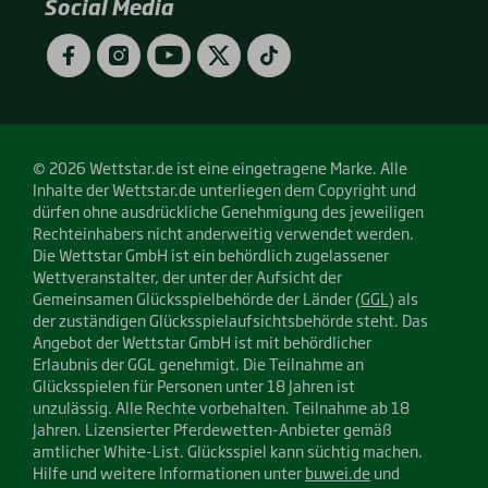
Social Media
Google
App
Play)
Store)
Facebook
Instagram
YouTube
Twitter
TikTok
© 2026 Wettstar.de ist eine eingetragene Marke. Alle
Inhalte der Wettstar.de unterliegen dem Copyright und
dürfen ohne ausdrückliche Genehmigung des jeweiligen
Rechteinhabers nicht anderweitig verwendet werden.
Die Wettstar GmbH ist ein behördlich zugelassener
Wettveranstalter, der unter der Aufsicht der
Gemeinsamen Glücksspielbehörde der Länder (
GGL
) als
der zuständigen Glücksspielaufsichtsbehörde steht. Das
Angebot der Wettstar GmbH ist mit behördlicher
Erlaubnis der GGL genehmigt. Die Teilnahme an
Glücksspielen für Personen unter 18 Jahren ist
unzulässig. Alle Rechte vorbehalten. Teilnahme ab 18
Jahren. Lizensierter Pferdewetten-Anbieter gemäß
amtlicher White-List. Glücksspiel kann süchtig machen.
Hilfe und weitere Informationen unter
buwei.de
und