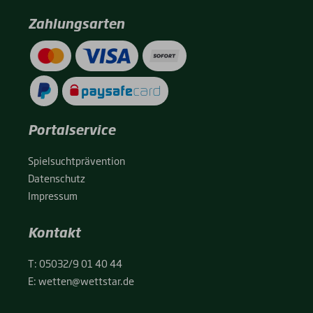
Zahlungsarten
Portalservice
Spiel­sucht­prä­ven­ti­on
Daten­schutz
Impres­sum
Kontakt
T:
05032/9 01 40 44
E:
wetten@wettstar.de