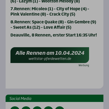
(6) - Lazym (1) – Wootton Melody (8)
7.Rennen: Micoleo (1) – City of Hope (4) –
Pink Valentine (8) – Crack City (5)
8.Rennen: Space Quake (8) – Gin Gembre (9)
– Sweet As (12) – Love Affair (5)
Deauville, 8 Rennen, erster Start 16:35 Uhr!
Alle Rennen am 10.04.2024
wettstar-pferdewetten.de
Social Media
Facebook
Instagram
YouTube
Twitter
TikTok