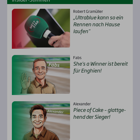
Robert Gramüller
„Ultra­b­lue kann so ein
Ren­nen nach Hau­se
lau­fen“
Fabs
She’s a Win­ner ist bereit
für Eng­hien!
Alexander
Pie­ce of Cake – glatt­ge­
hend der Sie­ger!