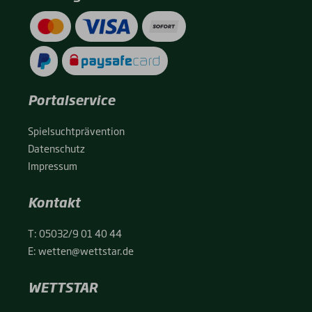
Portalservice
Spiel­sucht­prä­ven­ti­on
Daten­schutz
Impres­sum
Kontakt
T:
05032/9 01 40 44
E:
wetten@wettstar.de
WETTSTAR