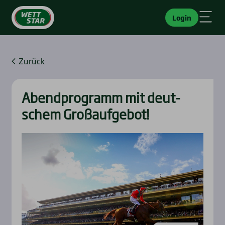
Login
Zurück
Abend­pro­gramm mit deut­
schem Groß­auf­ge­bot!