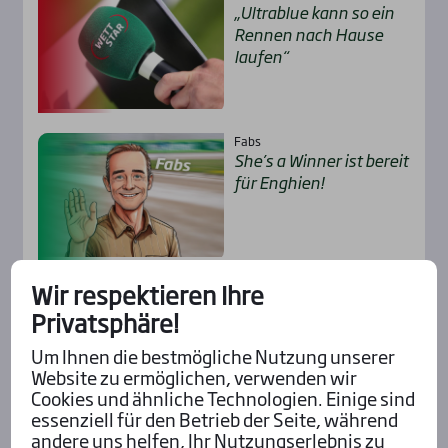
„Ultra­b­lue kann so ein
Ren­nen nach Hau­se
lau­fen“
Fabs
She’s a Win­ner ist bereit
für Eng­hien!
Wir respektieren Ihre
Alexander
Pie­ce of Cake – glatt­ge­
Privatsphäre!
hend der Sie­ger!
Um Ihnen die bestmögliche Nutzung unserer
Website zu ermöglichen, verwenden wir
Cookies und ähnliche Technologien. Einige sind
essenziell für den Betrieb der Seite, während
andere uns helfen, Ihr Nutzungserlebnis zu
Alle Insider-Stimmen