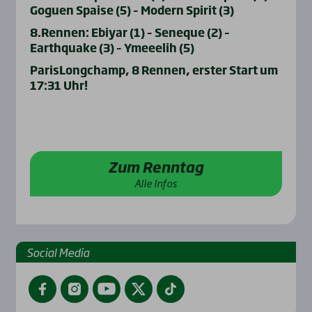
Goguen Spaise (5) – Modern Spirit (3)
8.Rennen: Ebiyar (1) – Seneque (2) –
Earthquake (3) – Ymeeelih (5)
ParisLongchamp, 8 Rennen, erster Start um
17:31 Uhr!
Zum Renntag
Alle Infos
Social Media
Facebook
Instagram
YouTube
Twitter
TikTok