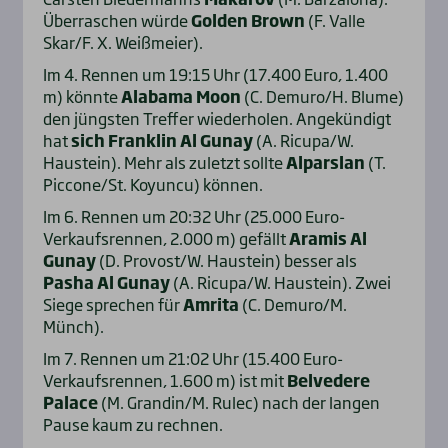
Überraschen würde
Golden Brown
(F. Valle
Skar/F. X. Weißmeier).
Im 4. Rennen um 19:15 Uhr (17.400 Euro, 1.400
m) könnte
Alabama Moon
(C. Demuro/H. Blume)
den jüngsten Treffer wiederholen. Angekündigt
hat
sich Franklin Al Gunay
(A. Ricupa/W.
Haustein). Mehr als zuletzt sollte
Alparslan
(T.
Piccone/St. Koyuncu) können.
Im 6. Rennen um 20:32 Uhr (25.000 Euro-
Verkaufsrennen, 2.000 m) gefällt
Aramis Al
Gunay
(D. Provost/W. Haustein) besser als
Pasha Al Gunay
(A. Ricupa/W. Haustein). Zwei
Siege sprechen für
Amrita
(C. Demuro/M.
Münch).
Im 7. Rennen um 21:02 Uhr (15.400 Euro-
Verkaufsrennen, 1.600 m) ist mit
Belvedere
Palace
(M. Grandin/M. Rulec) nach der langen
Pause kaum zu rechnen.