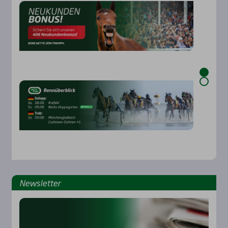
News­let­ter
Rennbahnen