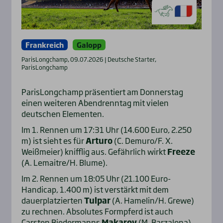
Frankreich
Galopp
ParisLongchamp, 09.07.2026 | Deutsche Starter,
ParisLongchamp
ParisLongchamp präsentiert am Donnerstag
einen weiteren Abendrenntag mit vielen
deutschen Elementen.
Im 1. Rennen um 17:31 Uhr (14.600 Euro, 2.250
m) ist sieht es für
Arturo
(C. Demuro/F. X.
Weißmeier) knifflig aus. Gefährlich wirkt
Freeze
(A. Lemaitre/H. Blume).
Im 2. Rennen um 18:05 Uhr (21.100 Euro-
Handicap, 1.400 m) ist verstärkt mit dem
dauerplatzierten
Tulpar
(A. Hamelin/H. Grewe)
zu rechnen. Absolutes Formpferd ist auch
Carsten Biedermanns
Makarov
(M. Barzalona).