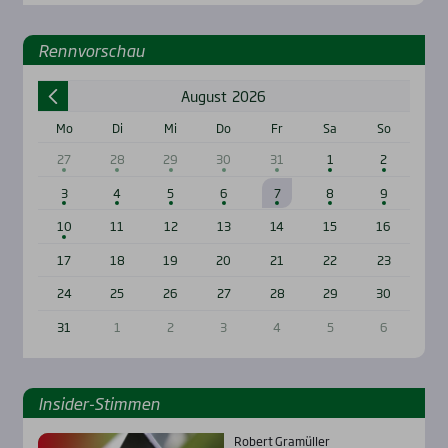
Renn­vor­schau
August
2026
Mo
Di
Mi
Do
Fr
Sa
So
27
28
29
30
31
1
2
3
4
5
6
7
8
9
10
11
12
13
14
15
16
17
18
19
20
21
22
23
24
25
26
27
28
29
30
31
1
2
3
4
5
6
Insi­der-Stim­men
Robert Gramüller