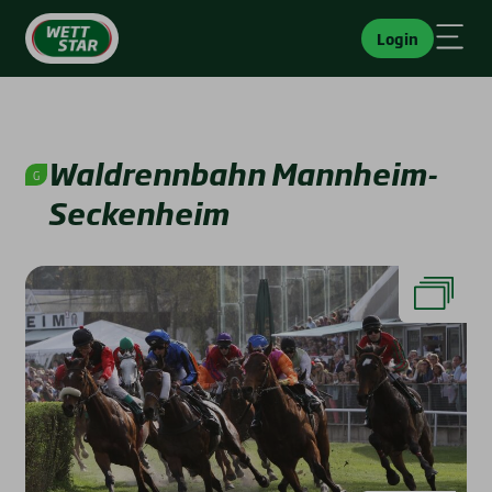
Login
Wald­renn­bahn Mann­heim-
Secken­heim