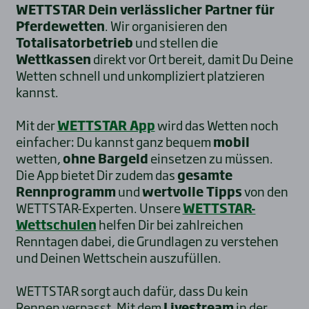
WETTSTAR Dein verlässlicher Partner für
Pferdewetten
. Wir organisieren den
Totalisatorbetrieb
und stellen die
Wettkassen
direkt vor Ort bereit, damit Du Deine
Wetten schnell und unkompliziert platzieren
kannst.
Mit der
WETTSTAR App
wird das Wetten noch
einfacher: Du kannst ganz bequem
mobil
wetten,
ohne Bargeld
einsetzen zu müssen.
Die App bietet Dir zudem das
gesamte
Rennprogramm
und
wertvolle Tipps
von den
WETTSTAR-Experten. Unsere
WETTSTAR-
Wettschulen
helfen Dir bei zahlreichen
Renntagen dabei, die Grundlagen zu verstehen
und Deinen Wettschein auszufüllen.
WETTSTAR sorgt auch dafür, dass Du kein
Rennen verpasst. Mit dem
Livestream
in der