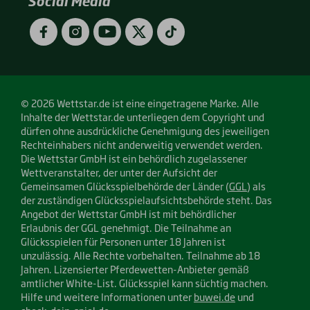
Social Media
Google
App
Play)
Store)
Facebook
Instagram
YouTube
Twitter
TikTok
© 2026 Wettstar.de ist eine eingetragene Marke. Alle
Inhalte der Wettstar.de unterliegen dem Copyright und
dürfen ohne ausdrückliche Genehmigung des jeweiligen
Rechteinhabers nicht anderweitig verwendet werden.
Die Wettstar GmbH ist ein behördlich zugelassener
Wettveranstalter, der unter der Aufsicht der
Gemeinsamen Glücksspielbehörde der Länder (
GGL
) als
der zuständigen Glücksspielaufsichtsbehörde steht. Das
Angebot der Wettstar GmbH ist mit behördlicher
Erlaubnis der GGL genehmigt. Die Teilnahme an
Glücksspielen für Personen unter 18 Jahren ist
unzulässig. Alle Rechte vorbehalten. Teilnahme ab 18
Jahren. Lizensierter Pferdewetten-Anbieter gemäß
amtlicher White-List. Glücksspiel kann süchtig machen.
Hilfe und weitere Informationen unter
buwei.de
und