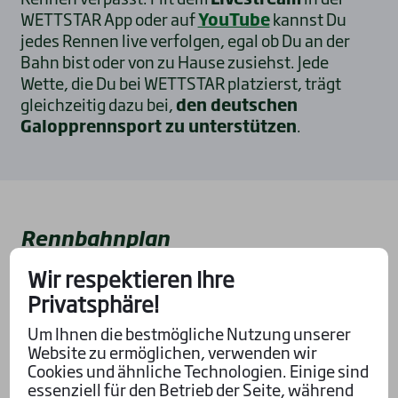
WETTSTAR App oder auf
YouTube
kannst Du
jedes Rennen live verfolgen, egal ob Du an der
Bahn bist oder von zu Hause zusiehst. Jede
Wette, die Du bei WETTSTAR platzierst, trägt
gleichzeitig dazu bei,
den deutschen
Galopprennsport zu unterstützen
.
Rennbahnplan
Wir respektieren Ihre
Privatsphäre!
Um Ihnen die bestmögliche Nutzung unserer
Website zu ermöglichen, verwenden wir
Cookies und ähnliche Technologien. Einige sind
essenziell für den Betrieb der Seite, während