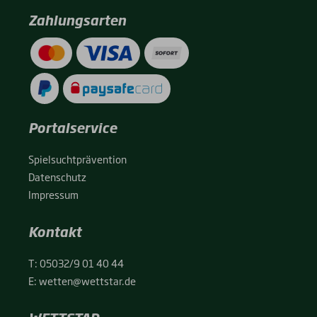
Zahlungsarten
Portalservice
Spiel­sucht­prä­ven­ti­on
Daten­schutz
Impres­sum
Kontakt
T:
05032/9 01 40 44
E:
wetten@wettstar.de