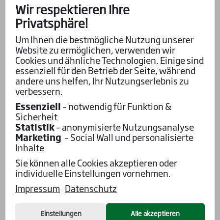
Verfügung, damit Du Deine Wetten unkompliziert
Wir respektieren Ihre
platzieren kannst.
Privatsphäre!
Mit der
WETTSTAR-App
wird das Wetten noch
Um Ihnen die bestmögliche Nutzung unserer
einfacher: Du kannst ganz bequem mobil wetten,
Website zu ermöglichen, verwenden wir
Cookies und ähnliche Technologien. Einige sind
egal ob Du an der Rennbahn bist oder die Rennen
essenziell für den Betrieb der Seite, während
von zu Hause verfolgst. Ganz ohne Bargeld setzt
andere uns helfen, Ihr Nutzungserlebnis zu
Du auf Deine Favoriten. Zudem findest Du in der
verbessern.
App das
gesamte Rennprogramm
und
Essenziell
– notwendig für Funktion &
wertvolle
Tipps
von den WETTSTAR-Experten.
Sicherheit
Statistik
– anonymisierte Nutzungsanalyse
WETTSTAR bietet Dir außerdem einen
Marketing
– Social Wall und personalisierte
Livestream
– verfügbar in unserer App oder auf
Inhalte
YouTube
– damit Du jedes Rennen live
Sie können alle Cookies akzeptieren oder
mitverfolgen kannst. Bei vielen Renntagen
individuelle Einstellungen vornehmen.
findest Du unsere
WETTSTAR-Wettschule
:
Impressum
Datenschutz
Dort zeigen wir Dir Schritt für Schritt, wie
Pferdewetten funktionieren, geben Dir hilfreiche
Tipps für Einsteiger und helfen Dir, den
Einstellungen
Alle akzeptieren