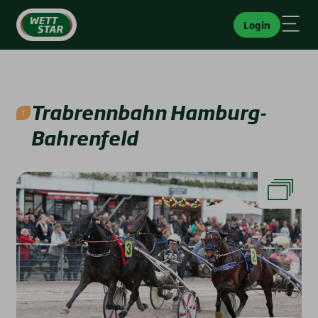
Login
Trab­renn­bahn Ham­burg-
Bah­ren­feld