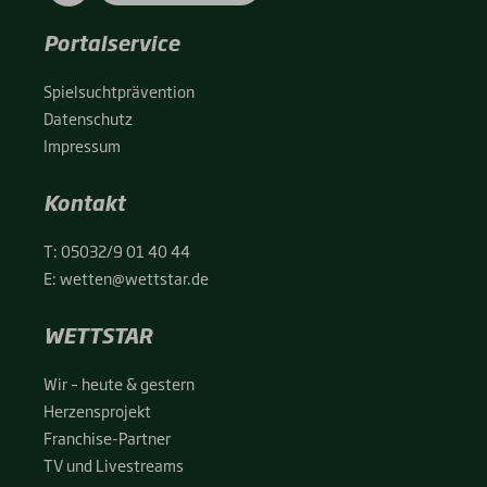
Portalservice
Spiel­sucht­prä­ven­ti­on
Daten­schutz
Impres­sum
Kontakt
T:
05032/9 01 40 44
E:
wetten@wettstar.de
WETTSTAR
Wir – heu­te & ges­tern
Her­zens­pro­jekt
Fran­chise-Par­t­­ner
TV und Live­streams