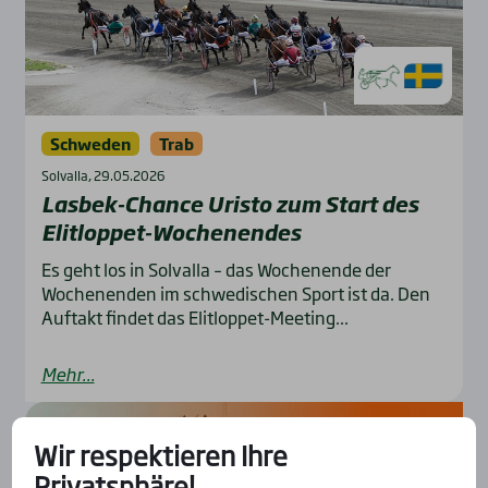
Schweden
Trab
Solvalla, 29.05.2026
Las­bek-Chan­ce Uris­to zum Start des
Elit­lop­pet-Wochen­en­des
Es geht los in Solvalla – das Wochenende der
Wochenenden im schwedischen Sport ist da. Den
Auftakt findet das Elitloppet-Meeting...
Mehr...
Wir respektieren Ihre
Privatsphäre!