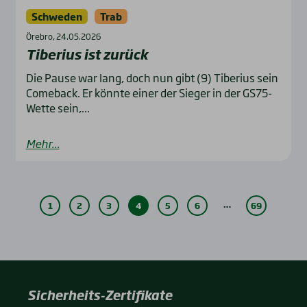
Schweden
Trab
Örebro, 24.05.2026
Tibe­ri­us ist zurück
Die Pause war lang, doch nun gibt (9) Tiberius sein
Comeback. Er könnte einer der Sieger in der GS75-
Wette sein,...
Mehr...
…
1
2
3
4
5
6
69
Sicherheits-Zertifikate