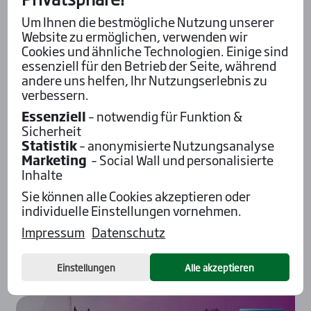
Um Ihnen die bestmögliche Nutzung unserer
Website zu ermöglichen, verwenden wir
Cookies und ähnliche Technologien. Einige sind
essenziell für den Betrieb der Seite, während
andere uns helfen, Ihr Nutzungserlebnis zu
verbessern.
Essenziell
– notwendig für Funktion &
Sicherheit
Statistik
– anonymisierte Nutzungsanalyse
Schweden
Trab
Marketing
– Social Wall und personalisierte
Axevalla, 28.05.2026
Inhalte
Fla­me der hei­ße Tipp in Axe­val­la
Sie können alle Cookies akzeptieren oder
individuelle Einstellungen vornehmen.
Die V64 kommt am Donnerstag in Axevalla. Mit
ersten Chancen geht an diesem Tag (11) Flame an
Impressum
Datenschutz
den Start. Er...
Einstellungen
Alle akzeptieren
Mehr...