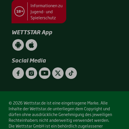
Informationen zu
Jugend- und
18+
Spielerschutz
WETTSTAR App
WETTSTAR
WETTSTAR
App
App
(Android
(Apple
/
/
Social Media
Google
App
Play)
Store)
Facebook
Instagram
YouTube
Twitter
TikTok
© 2026 Wettstar.de ist eine eingetragene Marke. Alle
Inhalte der Wettstar.de unterliegen dem Copyright und
dürfen ohne ausdrückliche Genehmigung des jeweiligen
Rechteinhabers nicht anderweitig verwendet werden.
Die Wettstar GmbH ist ein behördlich zugelassener