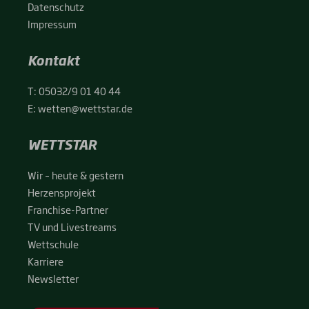
Daten­schutz
Impres­sum
Kontakt
T:
05032/9 01 40 44
E:
wetten@wettstar.de
WETTSTAR
Wir – heu­te & ges­tern
Her­zens­pro­jekt
Fran­chise-Par­t­­ner
TV und Live­streams
Wett­schu­le
Kar­rie­re
News­let­ter