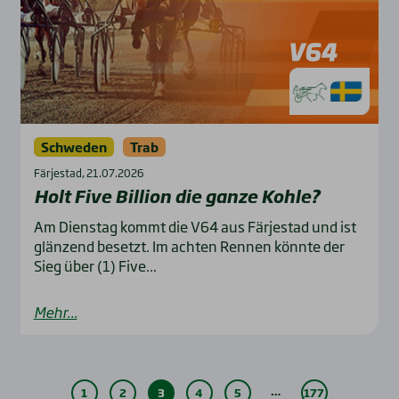
Schweden
Trab
Färjestad, 21.07.2026
Holt Five Bil­li­on die gan­ze Koh­le?
Am Dienstag kommt die V64 aus Färjestad und ist
glänzend besetzt. Im achten Rennen könnte der
Sieg über (1) Five...
Mehr...
…
1
2
3
4
5
177