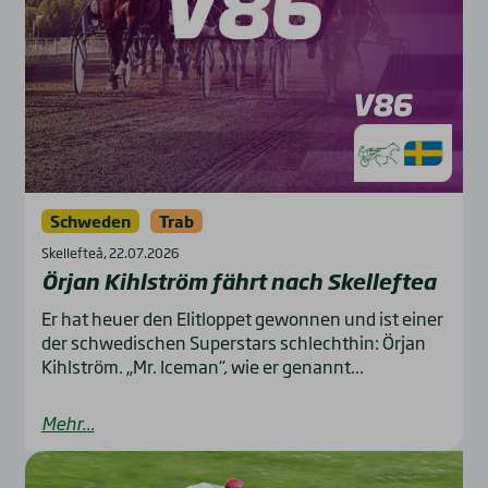
Schweden
Trab
Skellefteå, 22.07.2026
Örjan Kihl­ström fährt nach Skel­lef­tea
Er hat heuer den Elitloppet gewonnen und ist einer
der schwedischen Superstars schlechthin: Örjan
Kihlström. „Mr. Iceman“, wie er genannt...
Mehr...