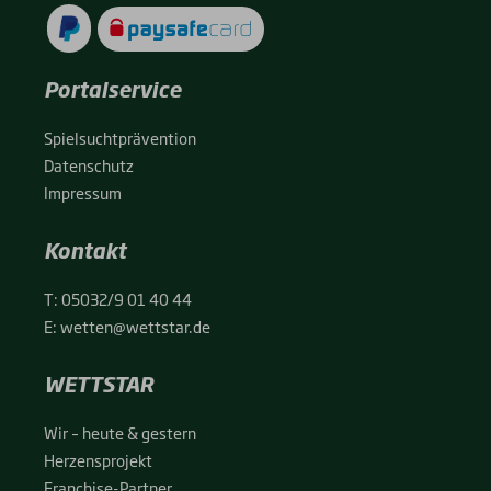
Portalservice
Spiel­sucht­prä­ven­ti­on
Daten­schutz
Impres­sum
Kontakt
T:
05032/9 01 40 44
E:
wetten@wettstar.de
WETTSTAR
Wir – heu­te & ges­tern
Her­zens­pro­jekt
Fran­chise-Par­t­­ner