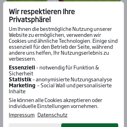
Wir respektieren Ihre
Privatsphäre!
Um Ihnen die bestmögliche Nutzung unserer
Website zu ermöglichen, verwenden wir
Cookies und ähnliche Technologien. Einige sind
essenziell für den Betrieb der Seite, während
andere uns helfen, Ihr Nutzungserlebnis zu
verbessern.
Essenziell
– notwendig für Funktion &
Sicherheit
Deutschland
Galopp
Trab
Statistik
– anonymisierte Nutzungsanalyse
Erbach, 25.07.2026
Marketing
– Social Wall und personalisierte
Tra­di­tio­nel­ler Pfer­de­renn­tag lockt
Inhalte
erneut auf die Wie­sen­markt-Renn­
Sie können alle Cookies akzeptieren oder
bahn
individuelle Einstellungen vornehmen.
Pressemitteilung erbach.de, Samstag, 25. Juli 2026:
Impressum
Datenschutz
Am Samstag, den 25. Juli 2026, steht die
Rennbahn im Erbacher Sportpark wieder...