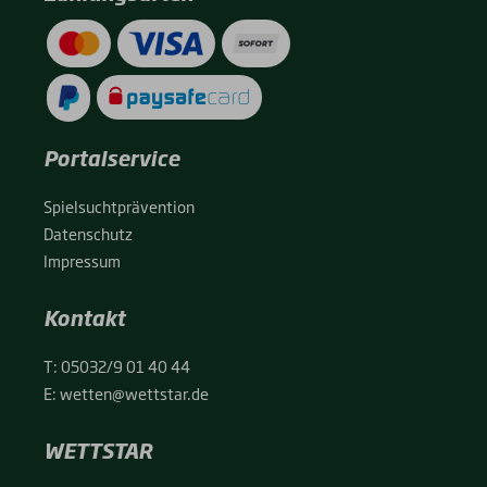
Portalservice
Spiel­sucht­prä­ven­ti­on
Daten­schutz
Impres­sum
Kontakt
T:
05032/9 01 40 44
E:
wetten@wettstar.de
WETTSTAR