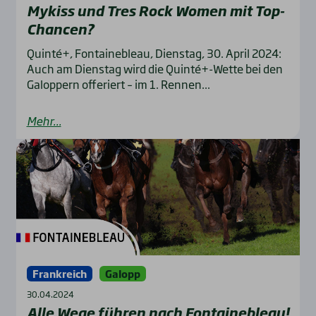
Mykiss und Tres Rock Women mit Top-
Chan­cen?
Quinté+, Fontainebleau, Dienstag, 30. April 2024:
Auch am Dienstag wird die Quinté+-Wette bei den
Galoppern offeriert – im 1. Rennen...
Mehr...
Frankreich
Galopp
30.04.2024
Alle Wege füh­ren nach Fon­taine­bleau!