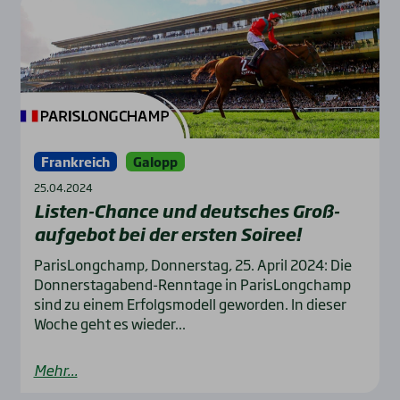
Frankreich
Galopp
25.04.2024
Lis­ten-Chan­ce und deut­sches Groß­
auf­ge­bot bei der ers­ten Soi­ree!
ParisLongchamp, Donnerstag, 25. April 2024: Die
Donnerstagabend-Renntage in ParisLongchamp
sind zu einem Erfolgsmodell geworden. In dieser
Woche geht es wieder...
Mehr...