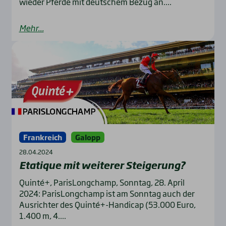
wieder Pferde mit deutschem Bezug an....
Mehr...
Frankreich
Galopp
28.04.2024
Eta­tique mit wei­te­rer Stei­ge­rung?
Quinté+, ParisLongchamp, Sonntag, 28. April
2024: ParisLongchamp ist am Sonntag auch der
Ausrichter des Quinté+-Handicap (53.000 Euro,
1.400 m, 4....