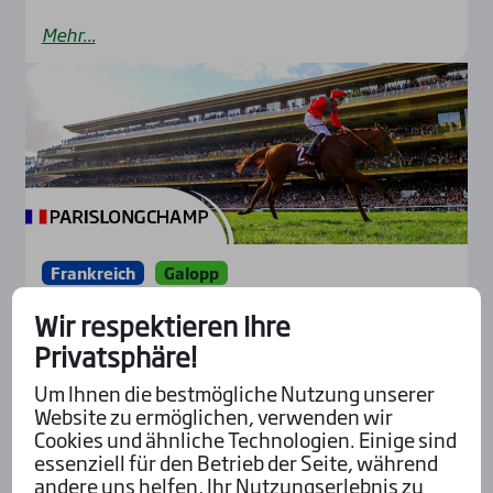
Mehr...
Frankreich
Galopp
28.04.2024
Wir respektieren Ihre
„Mond­auf­gang“ im Prix Ganay?
Privatsphäre!
ParisLongchamp, Sonntag, 28. April 2024: Ein
Um Ihnen die bestmögliche Nutzung unserer
Highlight-Sontag in ParisLongchamp jagt derzeit
Website zu ermöglichen, verwenden wir
den nächsten. Diesmal gibt es mit dem Prix
Cookies und ähnliche Technologien. Einige sind
Ganay...
essenziell für den Betrieb der Seite, während
andere uns helfen, Ihr Nutzungserlebnis zu