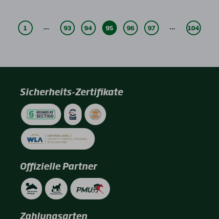
…
…
1
93
94
95
96
97
104
Sicherheits-Zertifikate
Offizielle Partner
Zahlungsarten