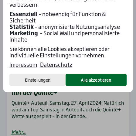
Mehr...
verbessern.
Essenziell
– notwendig für Funktion &
Sicherheit
Statistik
– anonymisierte Nutzungsanalyse
Marketing
– Social Wall und personalisierte
Inhalte
Sie können alle Cookies akzeptieren oder
individuelle Einstellungen vornehmen.
Impressum
Datenschutz
Frankreich
Galopp
Hindernis
27.04.2024
Einstellungen
Alle akzeptieren
Gran­de Cour­se de Hai­es de Prin­temps
mit der Quin­té+
Quinté+ Auteuil, Samstag, 27. April 2024: Natürlich
wird am Top-Samstag in Auteuil auch die Quinté+-
Wette ausgespielt – in der Grande...
Mehr...