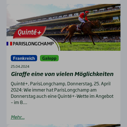
Frankreich
Galopp
25.04.2024
Giraf­fe eine von vie­len Mög­lich­kei­ten
Quinté+, ParisLongchamp, Donnerstag, 25. April
2024: Wie immer hat ParisLongchamp am
Donnerstag auch eine Quinté+-Wette im Angebot
– im 8....
Mehr...