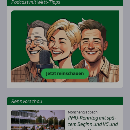
Pod­cast mit Wett-Tipps
Renn­vor­schau
Mönchengladbach
PMU-Renn­tag mit spä­
tem Beginn und V5 und