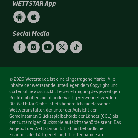
WETTSTAR App
WETTSTAR
WETTSTAR
App
App
(Android
(Apple
/
/
Social Media
Google
App
Play)
Store)
Facebook
Instagram
YouTube
Twitter
TikTok
© 2026 Wettstar.de ist eine eingetragene Marke. Alle
Inhalte der Wettstar.de unterliegen dem Copyright und
dürfen ohne ausdrückliche Genehmigung des jeweiligen
Rechteinhabers nicht anderweitig verwendet werden.
Die Wettstar GmbH ist ein behördlich zugelassener
Wettveranstalter, der unter der Aufsicht der
Gemeinsamen Glücksspielbehörde der Länder (
GGL
) als
der zuständigen Glücksspielaufsichtsbehörde steht. Das
Angebot der Wettstar GmbH ist mit behördlicher
Erlaubnis der GGL genehmigt. Die Teilnahme an