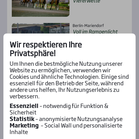
Vie­rer­wet­te
Berlin-Mariendorf
Voll im Ram­pen­licht
Wir respektieren Ihre
Privatsphäre!
Um Ihnen die bestmögliche Nutzung unserer
Website zu ermöglichen, verwenden wir
Enghien
Cookies und ähnliche Technologien. Einige sind
Rockt der deut­sche
essenziell für den Betrieb der Seite, während
Rea­dy Hill erneut die
andere uns helfen, Ihr Nutzungserlebnis zu
Büh­ne?
verbessern.
Essenziell
– notwendig für Funktion &
Sicherheit
Statistik
– anonymisierte Nutzungsanalyse
Alle Rennvorschauen
Marketing
– Social Wall und personalisierte
Inhalte