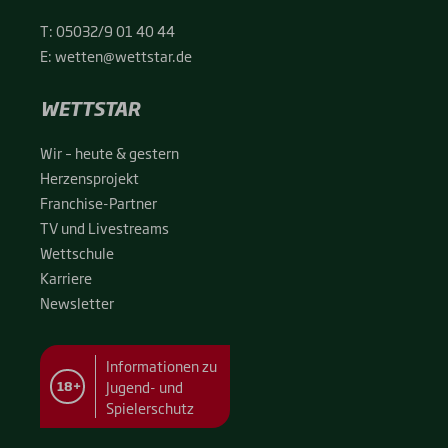
T:
05032/9 01 40 44
E:
wetten@wettstar.de
WETTSTAR
Wir – heu­te & ges­tern
Her­zens­pro­jekt
Fran­chise-Par­t­­ner
TV und Live­streams
Wett­schu­le
Kar­rie­re
News­let­ter
Informationen zu
Jugend- und
18+
Spielerschutz